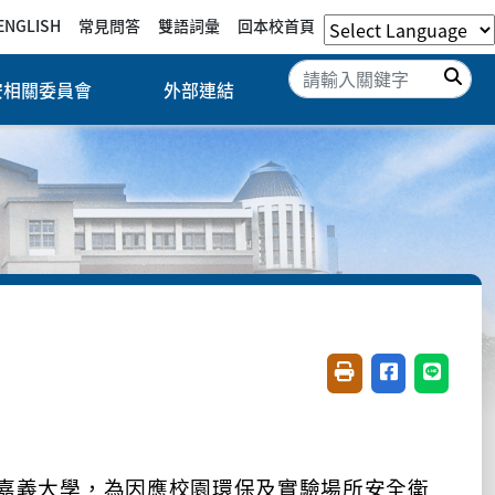
ENGLISH
常見問答
雙語詞彙
回本校首頁
搜
安相關委員會
外部連結
友善列印(開新視窗)
分享至臉書(開
分享至 L
立嘉義大學，為因應校園環保及實驗場所安全衛