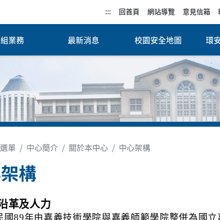
:::
回首頁
網站導覽
意見信箱
各組業務
最新消息
校園安全地圖
環
選單
中心簡介
關於本中心
中心架構
心架構
沿革及人力
民國89年由嘉義技術學院與嘉義師範學院整併為國