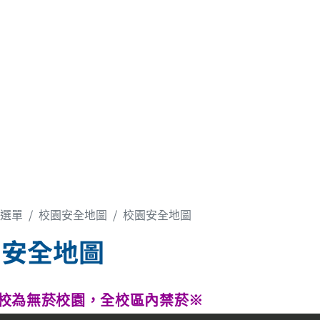
:::
回首頁
網站導覽
意見信箱
各組業務
最新消息
校園安全地圖
環
選單
校園安全地圖
校園安全地圖
園安全地圖
校為無菸校園，全校區內禁菸
※