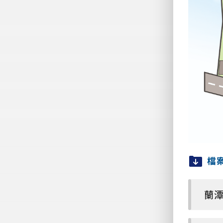
檔
蘭潭安