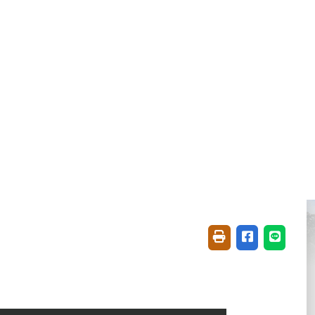
ENGLISH
常見問答
雙語詞彙
回本校首頁
搜
安相關委員會
外部連結
友善列印(開新視窗)
分享至臉書(開
分享至 L