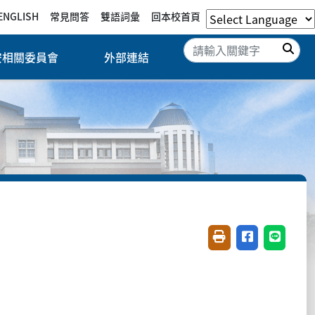
ENGLISH
常見問答
雙語詞彙
回本校首頁
搜
安相關委員會
外部連結
友善列印(開新視窗)
分享至臉書(開
分享至 L