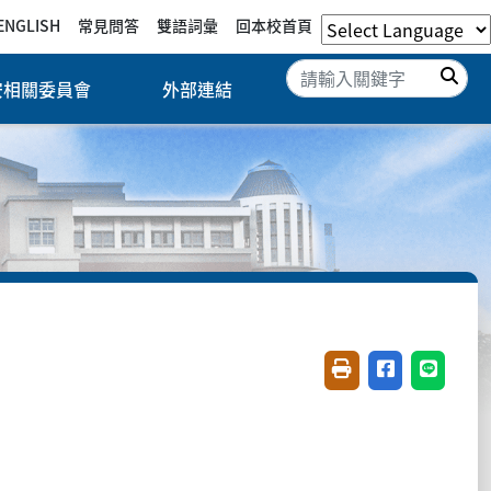
ENGLISH
常見問答
雙語詞彙
回本校首頁
搜
安相關委員會
外部連結
友善列印(開新視窗)
分享至臉書(開
分享至 L