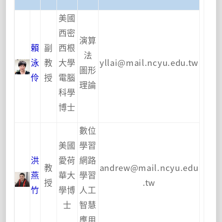
美國
西密
演算
賴
副
西根
法
泳
教
大學
yllai@mail.ncyu.edu.tw
圖形
伶
授
電腦
理論
科學
博士
數位
美國
學習
洪
愛荷
網路
教
andrew@mail.ncyu.edu
燕
華大
學習
授
.tw
竹
學博
人工
士
智慧
應用