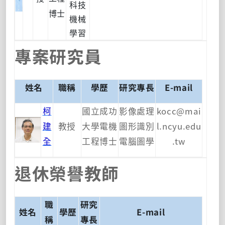
科技
博士
機械
學習
專案研究員
姓名
職稱
學歷
研究專長
E-mail
柯
國立成功
影像處理
kocc@mai
建
教授
大學電機
圖形識別
l.ncyu.edu
全
工程博士
電腦圖學
.tw
退休榮譽教師
職
研究
姓名
學歷
E-mail
稱
專長