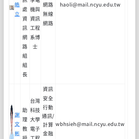
皓
網路
haoli@mail.ncyu.edu.tw
處
機與
立
無線
資
資訊
網路
訊
工程
網
系博
路
士
組
組
長
資訊
安全
台灣
行動
助
科技
謝
通訊
/
理
大學
文
wbhsieh@mail.ncyu.edu.tw
計算
教
電子
彬
金融
授
工程