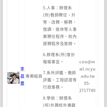
5.人事：辦理系
(所)教師聘任、升
等、改聘、解聘、
借調、退休等人事
案聘任程序、校內
提聘程序及簽辦。
6.辦理系(所)會計
報帳事宜。
csie@m
李
ail.ncyu
7.系所評鑑、教師
菽
專案組員
.edu.tw
評鑑、工程認證等
豐
05-
行政事務。
2717740
8.學術：辦理系
(所)外聘校外專題