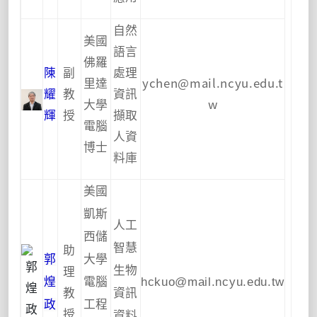
自然
美國
語言
佛羅
陳
副
處理
里達
ychen@mail.ncyu.edu.t
耀
教
資訊
大學
w
輝
授
擷取
電腦
人資
博士
料庫
美國
凱斯
人工
西儲
助
智慧
郭
大學
理
生物
煌
電腦
hckuo@mail.ncyu.edu.tw
教
資訊
政
工程
授
資料