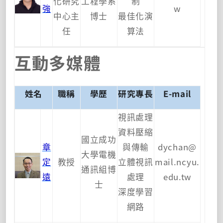
化研究
工程學系
制
強
w
中心主
博士
最佳化演
任
算法
互動多媒體
姓名
職稱
學歷
研究專長
E-mail
視訊處理
資料壓縮
國立成功
章
與傳輸
dychan@
大學電機
定
教授
立體視訊
mail.ncyu.
通訊組博
遠
處理
edu.tw
士
深度學習
網路