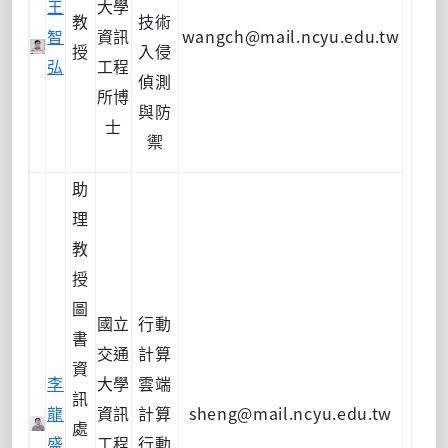
王
大學
教
技術
智
資訊
wangch@mail.ncyu.edu.tw
授
入侵
弘
工程
偵測
所博
與防
士
禦
助
理
教
授
圖
國立
行動
書
交通
計算
資
李
大學
雲端
訊
龍
資訊
計算
sheng@mail.ncyu.edu.tw
處
盛
工程
行動