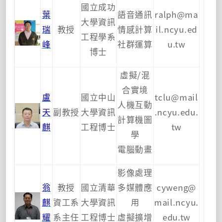
國立成功
葉
語音通訊
ralph@ma
大學資訊
瑞
教授
情感計算
il.ncyu.ed
工程學系
峰
社群運算
u.tw
博士
虛擬/混
合實境
盧
國立中山
tclu@mail
人機互動
天
副教授
大學資訊
.ncyu.edu.
計算機圖
麒
工程博士
tw
學
電腦動畫
影像處理
翁
教授
國立清華
多媒體應
cyweng@
麒
資工系
大學資訊
用
mail.ncyu.
耀
系主任
工程博士
虛擬擴增
edu.tw