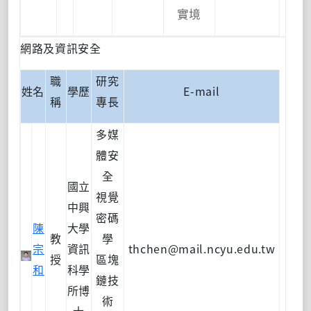
實境
網路及資訊安全
職
研究
姓名
學歷
E-mail
稱
專長
多媒
體安
全
國立
視覺
中興
密碼
陳
大學
教
學
宗
資訊
thchen@mail.ncyu.edu.tw
授
區塊
和
科學
鏈技
所博
術
士