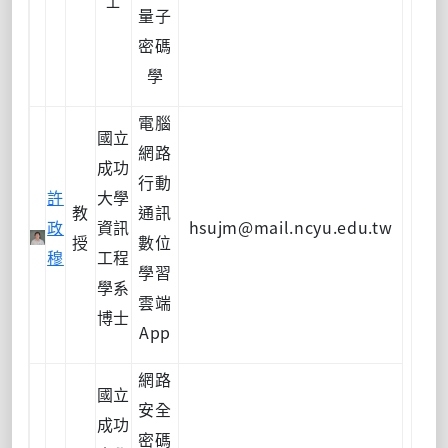
量子
密碼
學
電腦
國立
網路
成功
行動
許
大學
教
通訊
政
資訊
hsujm@mail.ncyu.edu.tw
授
數位
穆
工程
學習
學系
雲端
博士
App
網路
國立
安全
成功
密碼