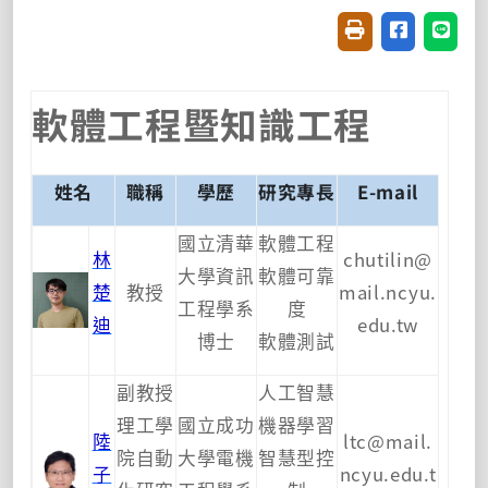
友善列印(開新視窗
分享至臉書(
分享至
軟體工程暨知識工程
姓名
職稱
學歷
研究專長
E-mail
國立清華
軟體工程
林
chutilin@
大學資訊
軟體可靠
楚
教授
mail.ncyu.
工程學系
度
迪
edu.tw
博士
軟體測試
副教授
人工智慧
理工學
國立成功
機器學習
陸
ltc@mail.
院自動
大學電機
智慧型控
子
ncyu.edu.t