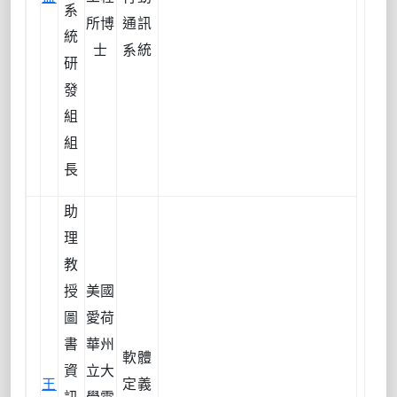
系
所博
通訊
統
士
系統
研
發
組
組
長
助
理
教
授
美國
圖
愛荷
書
華州
軟體
資
立大
王
定義
訊
學電