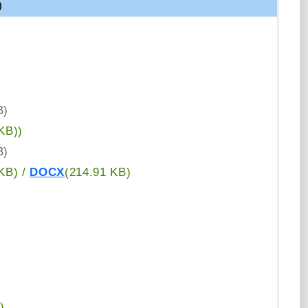
)
16 KB)
B)
 KB)
)
B)
KB)
/
DOCX
(214.91 KB)
)