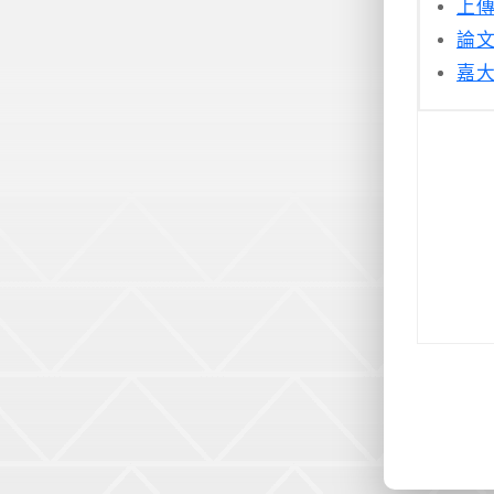
上
論
嘉