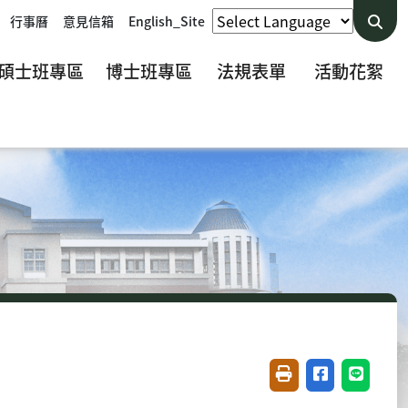
行事曆
意見信箱
English_Site
碩士班專區
博士班專區
法規表單
活動花絮
友善列印(開新視窗)
分享至臉書(開
分享至 L