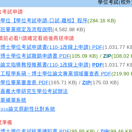
學位考試(校外
位考試申請
學位【學位考試申請-口試-離校】程序
(284.
士班畢業規定及流程說明
(4,582.88 KB)
請前必看!!請確定看過後再送申請
博士學位考試申請書(110-1改線上申請) PDF
(1,031.77 K
博士學位考試撤銷申請書 PDF
(105.09 KB)
/
ZIP
(108.02
論文指導教授推薦書(110-1改線上申請)
PDF
(1,031.77 K
工程學系碩、博士學位論文專業領域審查表 PDF
(219.90 
學位畢業審查表 PDF
(165.71 KB)
/
ZIP
(175.03 KB)
立嘉義大學研究生學位考試辦法
費單補單系統
rnitin論文原創性比對系統
試準備
博士學位考試結果通知書 PDF
(95.95 KB)
/
ZIP
(99.46 KB