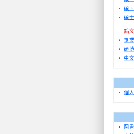
碩、
碩士
論
畢業
碩
中文
個人
圖