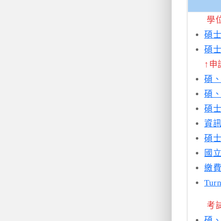
學
碩士
碩
↑申
碩、
碩、
碩士
資訊
碩士
國
繳
Tu
考
碩、