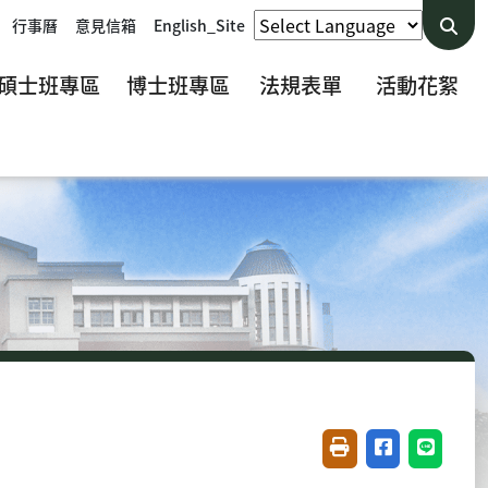
行事曆
意見信箱
English_Site
碩士班專區
博士班專區
法規表單
活動花絮
友善列印(開新視窗)
分享至臉書(開
分享至 L