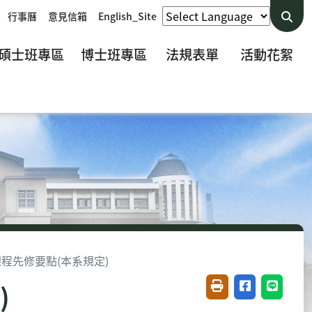
行事曆
意見信箱
English_Site
碩士班專區
博士班專區
法規表單
活動花絮
程先修要點(本系規定)
)
友善列印(開新視窗)
分享至臉書(開
分享至 L