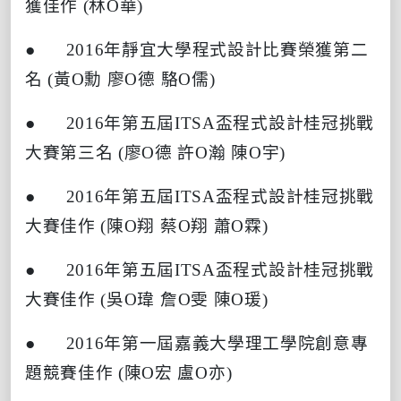
獲佳作
(
林
O
華
)
● 2016
年靜宜大學程式設計比賽榮獲第二
名
(
黃
O
勳
廖
O
德
駱
O
儒
)
● 2016
年第五屆
ITSA
盃程式設計桂冠挑戰
大賽第三名
(
廖
O
德
許
O
瀚
陳
O
宇
)
● 2016
年第五屆
ITSA
盃程式設計桂冠挑戰
大賽佳作
(
陳
O
翔
蔡
O
翔
蕭
O
霖
)
● 2016
年第五屆
ITSA
盃程式設計桂冠挑戰
大賽佳作
(
吳
O
瑋
詹
O
雯
陳
O
瑗
)
● 2016
年第一屆嘉義大學理工學院創意專
題競賽佳作
(
陳
O
宏
盧
O
亦
)