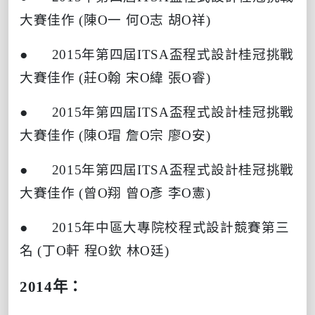
大賽佳作
(
陳
O
一
何
O
志
胡
O
祥
)
● 2015
年第四屆
ITSA
盃程式設計桂冠挑戰
大賽佳作
(
莊
O
翰
宋
O
緯
張
O
睿
)
● 2015
年第四屆
ITSA
盃程式設計桂冠挑戰
大賽佳作
(
陳
O
瑁
詹
O
宗
廖
O
安
)
● 2015
年第四屆
ITSA
盃程式設計桂冠挑戰
大賽佳作
(
曾
O
翔
曾
O
彥
李
O
憲
)
● 2015
年中區大專院校程式設計競賽第三
名
(
丁
O
軒
程
O
欽
林
O
廷
)
2014
年：