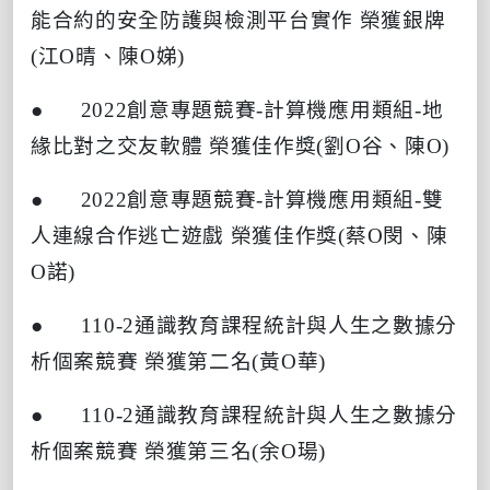
能合約的安全防護與檢測平台實作
榮獲銀牌
(
江
O
晴、陳
O
娣
)
● 2022
創意專題競賽
-
計算機應用類組
-
地
緣比對之交友軟體
榮獲佳作獎
(
劉
O
谷、陳
O)
● 2022
創意專題競賽
-
計算機應用類組
-
雙
人連線合作逃亡遊戲
榮獲佳作獎
(
蔡
O
閔、陳
O
諾
)
● 110-2
通識教育課程統計與人生之數據分
析個案競賽
榮獲第二名
(
黃
O
華
)
● 110-2
通識教育課程統計與人生之數據分
析個案競賽
榮獲第三名
(
余
O
瑒
)