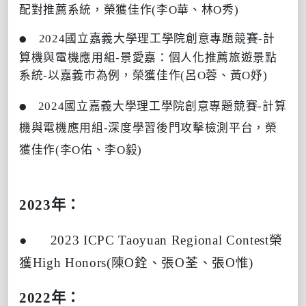
配對推薦系統，榮獲佳作(李O華、林O秀)
2024國立嘉義大學理工學院創意專題競賽-計
●
算機與電機應用組-景愛嘉：個人化推薦旅遊景點
系統-以嘉義市為例，榮獲佳作(呂O蓉、黃O妤)
2024國立嘉義大學理工學院創意專題競賽-計算
●
機與電機應用組-深度學習後門攻擊檢測平台，榮
獲佳作(李O佑、李O毅)
2023
年：
●
2023 ICPC Taoyuan Regional Contest
榮
獲
High Honors(
陳
O
銓、張
O
荃、張
O
惟
)
2022
年：