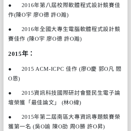
● 2016
年第八屆校際軟體程式設計競賽佳
作
(
陳
O
宇
廖
O
德
許
O
瀚
)
● 2016
年全國大專生電腦軟體程式設計競
賽佳作
(
陳
O
宇
廖
O
德
許
O
瀚
)
2015
年：
● 2015 ACM-ICPC
佳作
(
廖
O
慶
郭
O
凡
閻
O
恩
)
● 2015
資訊科技國際研討會暨民生電子論
壇榮獲「最佳論文」
(
林
O
緯
)
● 2015
年第二屆南區大專資訊專題競賽榮
獲第一名
(
吳
O
諭
陳
O
劭
周
O
勝
許
O
昇
)