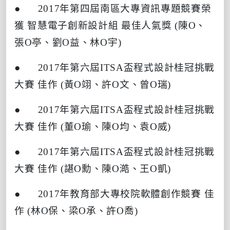
● 2017
年第四屆南區大專資訊專題競賽榮
獲
智慧電子創新設計組
最佳人氣獎
(
陳
O
、
張
O
亭、劉
O
益、林
O
宇
)
● 2017
年第六屆
ITSA
盃程式設計桂冠挑戰
大賽
佳作
(
黃
O
翊、許
O
文、曾
O
瑞
)
● 2017
年第六屆
ITSA
盃程式設計桂冠挑戰
大賽
佳作
(
董
O
瑜、陳
O
均、袁
O
威
)
● 2017
年第六屆
ITSA
盃程式設計桂冠挑戰
大賽
佳作
(
諶
O
勳、陳
O
澔、王
O
凱
)
● 2017
年教育部大專校院軟體創作競賽
佳
作
(
林
O
保、梁
O
承、許
O
喬
)