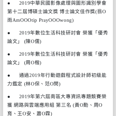
● 2019
中華民國影像處理與圖形識別學會
第十二屆博碩士論文獎
博士論文佳作獎
(
翁
O
雨
AmOOOtip PrayOOOwong)
● 2019
年數位生活科技研討會
榮獲「優秀
論文」
(
陳
O
儒
)
● 2019
年數位生活科技研討會
榮獲「優秀
論文」
(
周
O
楷
)
●
通過
2019
年行動遊戲程式設計師初級能
力鑑定
(
林
O
保、范
O
閔
)
● 2019
年第六屆南區大專資訊專題競賽榮
獲
網路與雲端應用組
第三名
(
黃
O
勳、周
O
育、王
O
安、蕭
O
霖
)