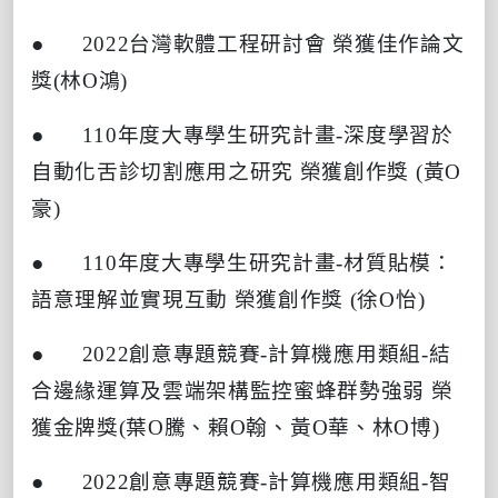
● 2022
台灣軟體工程研討會
榮獲佳作論文
獎
(
林
O
鴻
)
● 110
年度大專學生研究計畫
-
深度學習於
自動化舌診切割應用之研究
榮獲創作獎
(
黃
O
豪
)
● 110
年度大專學生研究計畫
-
材質貼模：
語意理解並實現互動
榮獲創作獎
(
徐
O
怡
)
● 2022
創意專題競賽
-
計算機應用類組
-
結
合邊緣運算及雲端架構監控蜜蜂群勢強弱
榮
獲金牌獎
(
葉
O
騰、賴
O
翰、黃
O
華、林
O
博
)
● 2022
創意專題競賽
-
計算機應用類組
-
智