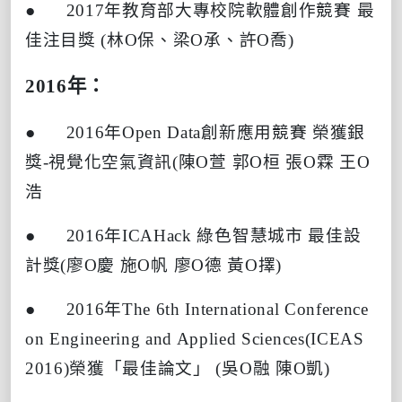
● 2017
年教育部大專校院軟體創作競賽
最
佳注目獎
(
林
O
保、梁
O
承、許
O
喬
)
2016
年：
● 2016
年
Open Data
創新應用競賽
榮獲銀
獎
-
視覺化空氣資訊
(
陳
O
萱
郭
O
桓
張
O
霖
王
O
浩
● 2016
年
ICAHack
綠色智慧城市
最佳設
計獎
(
廖
O
慶
施
O
帆
廖
O
德
黃
O
擇
)
● 2016
年
The 6th International Conference
on Engineering and Applied Sciences(ICEAS
2016)
榮獲「最佳論文」
(
吳
O
融
陳
O
凱
)