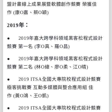
盟計畫線上成果展暨軟體創作競賽
榮獲佳
作
(
康
O
嘉、蔡
O
穎
)
2019
年：
● 2019
年嘉大跨學科領域黑客松程式設計
競賽
第一名
(
李
O
真、羅
O
昌
)
● 2019
年嘉大跨學科領域黑客松程式設計
競賽
第二名
(
林
O
緯、廖
O
柔、江
O
晴
)
● 2019 ITSA
全國大專院校程式設計競賽
極客挑戰賽
互動多媒體與整合應用組
佳
作
(
黃
O
鴻、王
O
凱
)
● 2019 ITSA
全國大專院校程式設計競賽