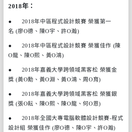
2018
年：
● 2018
年中區程式設計競賽
榮獲第一
名
(
廖
O
德、陳
O
宇、許
O
瀚
)
● 2018
年中區程式設計競賽
榮獲佳作
(
陳
O
龍、陳
O
熙、黃
O
鴻
)
● 2018
年嘉義大學跨領域黑客松
榮獲金
獎
(
黃
O
勳、黃
O
淵、黃
O
鴻、周
O
育
)
● 2018
年嘉義大學跨領域黑客松
榮獲銀
獎
(
張
O
耘、陳
O
熙、陳
O
龍、何
O
恩
)
● 2018
年全國大專電腦軟體設計競賽
-
程式
設計組
榮獲佳作
(
廖
O
德、陳
O
宇、許
O
瀚
)