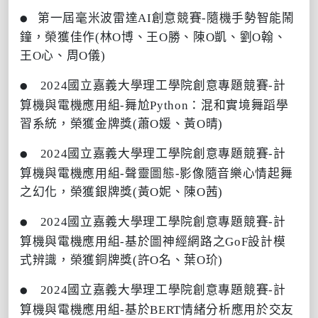
第一屆毫米波雷達AI創意競賽-隨機手勢智能鬧
●
鐘，榮獲佳作(林O博、王O勝、陳O凱、劉O翰、
王O心、周O儀)
2024國立嘉義大學理工學院創意專題競賽-計
●
算機與電機應用組-舞尬Python：混和實境舞蹈學
習系統，榮獲金牌獎(蕭O媛、黃O晴)
2024國立嘉義大學理工學院創意專題競賽-計
●
算機與電機應用組-聲靈圖態-影像隨音樂心情起舞
之幻化，榮獲銀牌獎(黃O妮、陳O茜)
2024國立嘉義大學理工學院創意專題競賽-計
●
算機與電機應用組-基於圖神經網路之GoF設計模
式辨識，榮獲銅牌獎(許O名、葉O玠)
2024國立嘉義大學理工學院創意專題競賽-計
●
算機與電機應用組-基於BERT情緒分析應用於交友