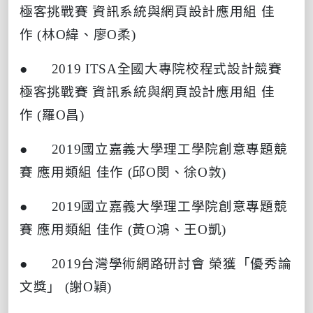
極客挑戰賽
資訊系統與網頁設計應用組
佳
作
(
林
O
緯、廖
O
柔
)
● 2019 ITSA
全國大專院校程式設計競賽
極客挑戰賽
資訊系統與網頁設計應用組
佳
作
(
羅
O
昌
)
● 2019
國立嘉義大學理工學院創意專題競
賽
應用類組
佳作
(
邱
O
閔、徐
O
敦
)
● 2019
國立嘉義大學理工學院創意專題競
賽
應用類組
佳作
(
黃
O
鴻、王
O
凱
)
● 2019
台灣學術網路研討會
榮獲「優秀論
文獎」
(
謝
O
穎
)