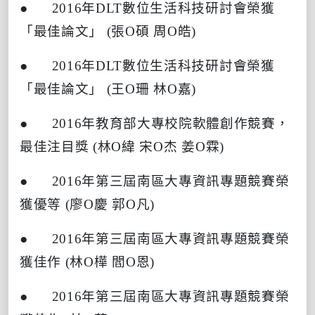
● 2016
年
DLT
數位生活科技研討會榮獲
「最佳論文」
(
張
O
碩
周
O
皓
)
● 2016
年
DLT
數位生活科技研討會榮獲
「最佳論文」
(
王
O
珊
林
O
嘉
)
● 2016
年教育部大專校院軟體創作競賽，
最佳注目獎
(
林
O
緯
宋
O
杰
姜
O
霖
)
● 2016
年第三屆南區大專資訊專題競賽榮
獲優等
(
廖
O
慶
郭
O
凡
)
● 2016
年第三屆南區大專資訊專題競賽榮
獲佳作
(
林
O
樺
閻
O
恩
)
● 2016
年第三屆南區大專資訊專題競賽榮