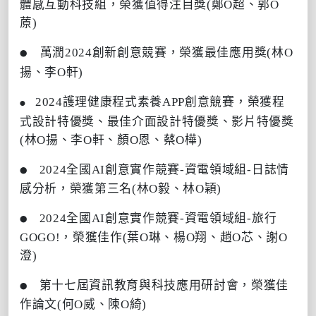
體感互動科技組，榮獲值得注
目獎(鄭O超、郭O
蒝)
萬潤2024創新創意競賽，榮獲最佳應用獎(林O
●
揚、李O軒)
2024護理健康程式素養APP創意競賽，榮獲程
●
式設計特優獎、最佳介面設計特優獎、影片特優獎
(林O揚、李O軒、顏O恩、蔡O樺)
2024全國AI創意實作競賽-資電領域組-日誌情
●
感分析，榮獲第三名(林O毅、林O穎)
2024全國AI創意實作競賽-資電領域組-旅行
●
GOGO!，榮獲佳作(葉O琳、楊O翔、趙O芯、謝O
澄)
第十七屆資訊教育與科技應用研討會，榮獲佳
●
作論文(何O威、陳O綺)