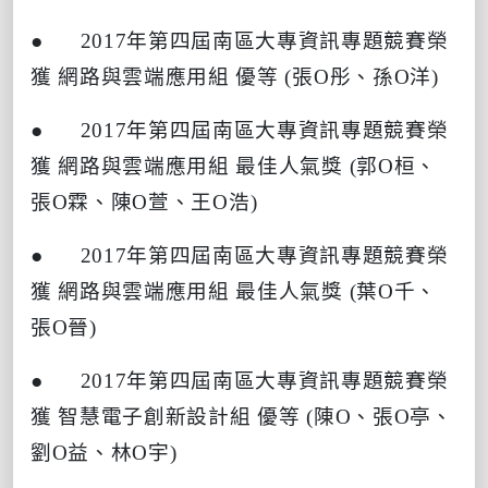
● 2017
年第四屆南區大專資訊專題競賽榮
獲
網路與雲端應用組
優等
(
張
O
彤、孫
O
洋
)
● 2017
年第四屆南區大專資訊專題競賽榮
獲
網路與雲端應用組
最佳人氣獎
(
郭
O
桓、
張
O
霖、陳
O
萱、王
O
浩
)
● 2017
年第四屆南區大專資訊專題競賽榮
獲
網路與雲端應用組
最佳人氣獎
(
葉
O
千、
張
O
晉
)
● 2017
年第四屆南區大專資訊專題競賽榮
獲
智慧電子創新設計組
優等
(
陳
O
、張
O
亭、
劉
O
益、林
O
宇
)