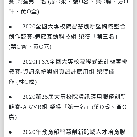
賽
榮獲第二名
(
廖
O
柔、張
O
容、葉
O
騰、方
O
軒、黃
O
全
)
● 2020
全國大專校院智慧創新暨跨域整合
創作競賽
-
體感互動科技組
榮獲「第三名」
(
葉
O
睿、黃
O
嘉
)
● 2020ITSA
全國大專校院程式設計極客挑
戰賽
-
資訊系統與網頁設計應用組
榮獲佳
作
(
林
O
緯
)
● 2020
第
25
屆大專校院資訊應用服務創新
競賽
-AR/VR
組
榮獲「第一名」
(
葉
O
睿、黃
O
嘉
)
● 2020
年教育部智慧創新跨域人才培育聯