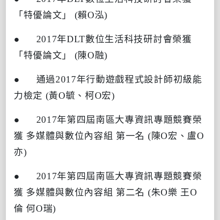
「特優論文」
(
賴
O
泓
)
● 2017
年
DLT
數位生活科技研討會榮獲
「特優論文」
(
陳
O
融
)
●
通過
2017
年行動遊戲程式設計師初級能
力檢定
(
黃
O
毓、柯
O
宏
)
● 2017
年第四屆南區大專資訊專題競賽榮
獲
多媒體與數位內容組
第一名
(
陳
O
宏、盧
O
亦
)
● 2017
年第四屆南區大專資訊專題競賽榮
獲
多媒體與數位內容組
第二名
(
朱
O
樂
王
O
倫
何
O
瑞
)