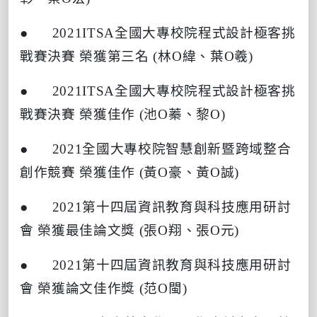
● 2021ITSA
全國大專校院程式設計極客挑
戰賽決賽
榮獲第三名
(
林
O
緯、葉
O
羲
)
● 2021ITSA
全國大專校院程式設計極客挑
戰賽決賽
榮獲佳作
(
池
O
蓁、黎
O)
● 2021
全國大專校院智慧創新暨跨域整合
創作競賽
榮獲佳作
(
黃
O
豪、黃
O
誠
)
● 2021
第十四屆資訊教育與科技應用研討
會
榮獲最佳論文獎
(
張
O
翔、張
O
元
)
● 2021
第十四屆資訊教育與科技應用研討
會
榮獲論文佳作獎
(
范
O
閩
)