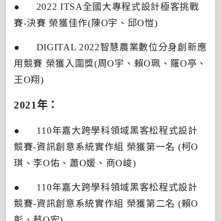
● 2022 ITSA
全國大專程式設計極客挑戰
賽
-
決賽
榮獲佳作
(
陳
O
宇、邱
O
愷
)
● DIGITAL 2022
智慧農業數位分身創新應
用競賽
榮獲入圍獎
(
周
O
宇、賴
O
珮、羅
O
亭、
王
O
翔
)
2021
年：
● 110
年嘉大跨學科領域黑客松程式設計
競賽
-
資訊創意系統實作組
榮獲第一名
(
柯
O
琪、李
O
佑、蕭
O
媛、商
O
峻
)
● 110
年嘉大跨學科領域黑客松程式設計
競賽
-
資訊創意系統實作組
榮獲第二名
(
賴
O
彰、蔡
O
宏
)