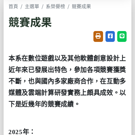
首頁
主選單
系榮譽榜
競賽成果
競賽成果
友善列印(開新視窗
分享至臉書(
分享至
本系在數位遊戲以及其他軟體創意設計上
近年來已發展出特色，參加各項競賽獲獎
不斷，也與國內多家廠商合作，在互動多
媒體及雲端計算研發實務上頗具成效。以
下是近幾年的競賽成績。
2025
年：