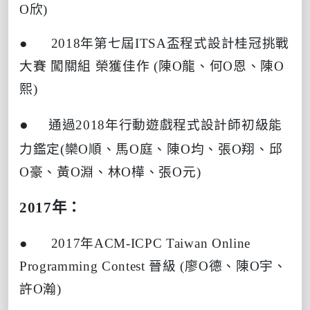
O
欣
)
● 2018
年第七屆
ITSA
盃程式設計桂冠挑戰
大賽
闖關組
榮獲佳作
(
陳
O
龍、何
O
恩、陳
O
熙
)
●
通過
2018
年行動遊戲程式設計師初級能
力鑑定
(
欒
O
順、馬
O
庭、陳
O
均、張
O
翔、邱
O
豪、黃
O
淵、林
O
樺、張
O
元
)
2017
年：
● 2017
年
ACM-ICPC Taiwan Online
Programming Contest
晉級
(
廖
O
德、陳
O
宇、
許
O
瀚
)