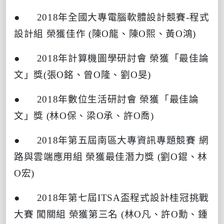
● 2018
年全國大專電腦軟體設計競賽
-
程式
設計組
榮獲佳作
(
陳
O
龍、陳
O
熙、黃
O
鴻
)
● 2018
年計算機圖學研討會
榮獲「最佳論
文」獎
(
張
O
銘、曾
O
隆、劉
O
旻
)
● 2018
年數位生活研討會
榮獲「最佳論
文」獎
(
林
O
保、梁
O
承、許
O
喬
)
● 2018
年第五屆南區大專資訊專題競賽
網
路與雲端應用組
榮獲最佳潛力獎
(
劉
O
錕、林
O
宏
)
● 2018
年第七屆
ITSA
盃程式設計桂冠挑戰
大賽
闖關組
榮獲第三名
(
林
O
凡、許
O
勳、鍾