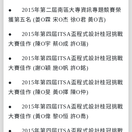
● 2015
年第二屆南區大專資訊專題競賽榮
獲第五名
(
姜
O
霖
宋
O
杰
徐
O
君
黃
O
吉
)
● 2015
年第四屆
ITSA
盃程式設計桂冠挑戰
大賽佳作
(
陳
O
宇
蔡
O
成
許
O
瑞
)
● 2015
年第四屆
ITSA
盃程式設計桂冠挑戰
大賽佳作
(
謝
O
穎
施
O
帆
許
O
銘
)
● 2015
年第四屆
ITSA
盃程式設計桂冠挑戰
大賽佳作
(
陳
O
旻
黃
O
擇
陳
O
仲
)
● 2015
年第四屆
ITSA
盃程式設計桂冠挑戰
大賽佳作
(
黃
O
偉
黎
O
恒
許
O
喬
)
● 2015
年第四屆
ITSA
盃程式設計桂冠挑戰