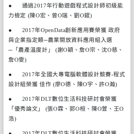
●
通過
2017
年行動遊戲程式設計師初級能
力檢定
(
陳
O
宏、曾
O
瑞、劉
O
錕
)
● 2017
年
OpenData
創新應用賽榮獲
政府
與企業指定類
─
農業開放資料應用組入選
─
「農產溫度計」
(
謝
O
穎、詹
O
宗、沈
O
慈、
詹
O
雯
)
● 2017
年全國大專電腦軟體設計競賽
-
程式
設計組榮獲
佳作
(
廖
O
德、陳
O
宇、許
O
瀚
)
● 2017
年
DLT
數位生活科技研討會榮獲
「優秀論文」
(
張
O
霖、郭
O
桓、陳
O
萱、王
O
浩
)
● 2017
年
DLT
數位生活科技研討會榮獲