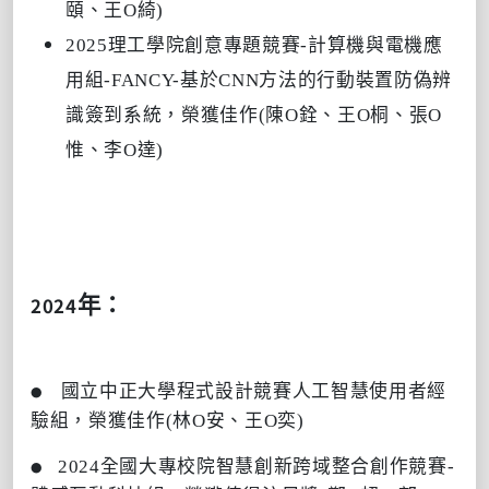
頤、王O綺)
2025理工學院創意專題競賽-計算機與電機應
用組-FANCY-基於CNN方法的行動裝置防偽辨
識簽到系統，榮獲佳作(陳O銓、王O桐、張O
惟、李O達)
2024
年：
國立中正大學程式設計競賽人工智慧使用者經
●
驗組，榮獲佳作(林O安、王O奕)
2024全國大專校院智慧創新跨域整合創作競賽-
●