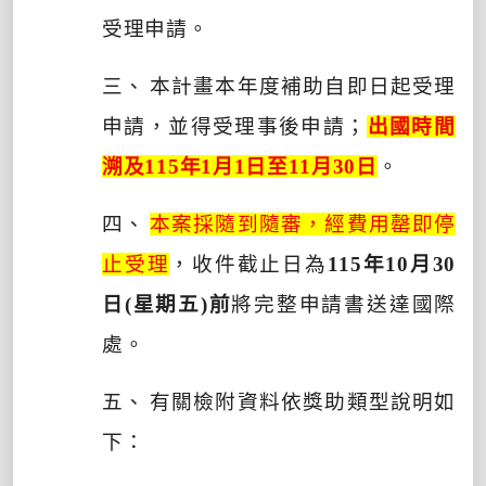
受理申請。
三、
本計畫本年度補助自即日起受理
申請，並得受理事後申請；
出國時間
溯及
115
年
1
月
1
日至
11
月
30
日
。
四、
本案採隨到隨審，經費用罄即停
止受理
，收件截止日為
115
年
10
月
30
日
(
星期五
)
前
將完整申請書送達國際
處。
五、
有關檢附資料依獎助類型說明如
下：