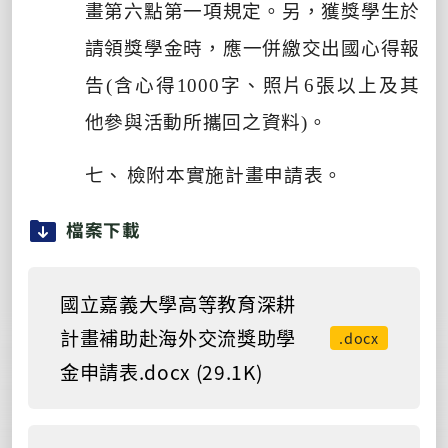
畫第六點第一項規定。另，
獲獎學生於
請領獎學金時，應一併繳交出國心得報
告
(
含心得
100
0
字、照片
6
張以上及其
他參與活動所攜回之資料
)
。
七、
檢附本實施計畫申請表。
檔案下載
國立嘉義大學高等教育深耕
計畫補助赴海外交流獎助學
.docx
金申請表.docx (29.1K)