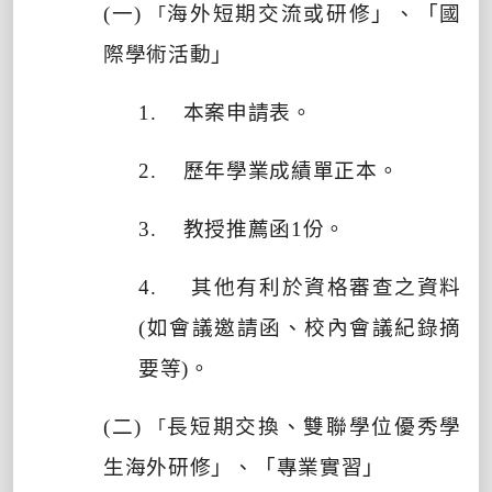
(
一
)
海外短期交流或研修」、「國
「
際學術活動」
1.
本案申請表。
2.
歷年學業成績單正本。
3.
教授推薦函
1
份。
4.
其他有利於資格審查之資料
(
如會議邀請函、校內會議紀錄摘
要等
)
。
(
二
)
長短期交換、雙聯學位優秀學
「
生海外研修」、「專業實習」