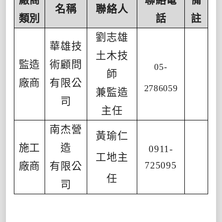
名稱
聯絡人
類別
話
註
劉志雄
華雄技
土木技
監造
術顧問
05-
師
廠商
有限公
2786059
兼監造
司
主任
南杰營
黃瑜仁
施工
造
0911-
工地主
廠商
有限公
725095
任
司