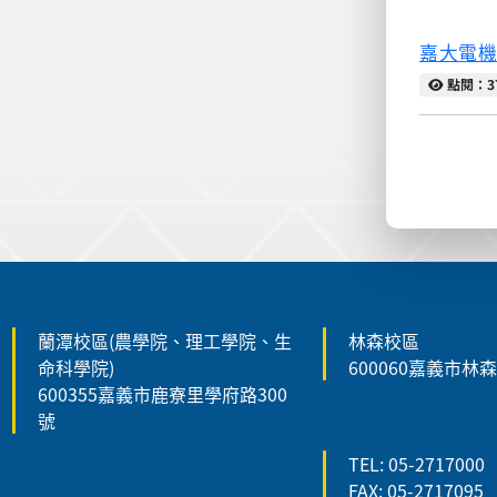
嘉大電
點閱
點閱：3
:::
蘭潭校區(農學院、理工學院、生
林森校區
命科學院)
600060嘉義市林
600355嘉義市鹿寮里學府路300
號
TEL: 05-2717000
FAX: 05-2717095