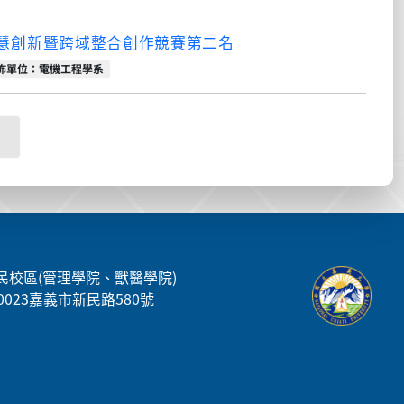
慧創新暨跨域整合創作競賽第二名
佈單位
佈單位：電機工程學系
民校區(管理學院、獸醫學院)
00023嘉義市新民路580號