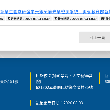
機系學生團隊研發奈米銀硫醇光學檢測系統 勇奪教育部智
更新時間
發佈時間
發
75
更新時間：2026-03-03 13:39
發佈時間：2026-03-03 13:39
發
回上一頁
民雄校區(師範學院、人文藝術學
新
森東路151號
院)
6
621302嘉義縣民雄鄉文隆村85號
最後更新日期：2026.08.03