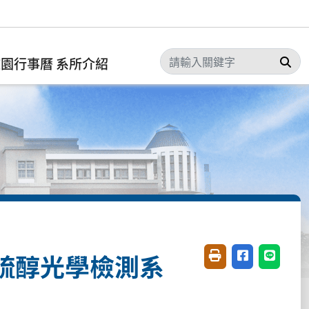
搜
校園行事曆
系所介紹
硫醇光學檢測系
友善列印(開新視窗)
分享至臉書(開
分享至 L