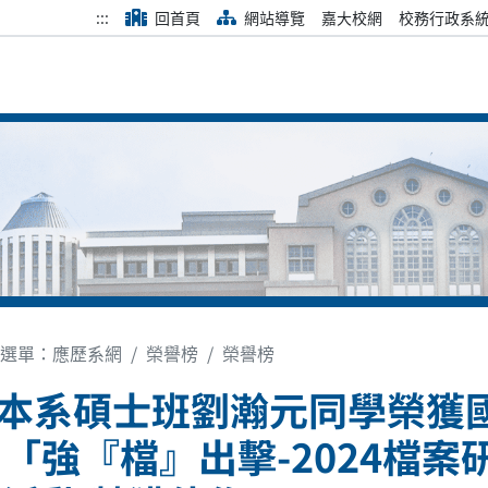
:::
回首頁
網站導覽
嘉大校網
校務行政系
選單：應歷系網
榮譽榜
榮譽榜
! 本系碩士班劉瀚元同學榮
「強『檔』出擊-2024檔案