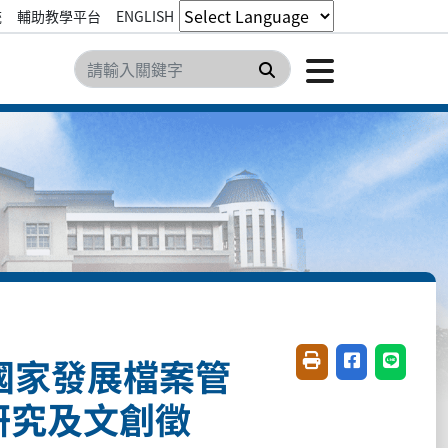
統
輔助教學平台
ENGLISH
點擊開
搜尋
獲國家發展檔案管
友善列印(開新視窗)
分享至臉書(開
分享至 L
研究及文創徵