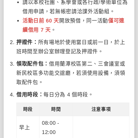
請以本校社團、系學會或各行政/學術單位為
借用申請，若無帳密請洽課外活動組。
活動日前 60 天
開放預借，同一活動
僅可連
續借用 7 天
。
押證件：
所有場地於使用當日或前一日，於上
班時間至辦公室辦理登記及押證件。
領取配件包：
借用蘭潭校區第二、三會議室或
新民校區多功能交誼廳，若須使用設備，須領
取配件包。
借用時段：
每日分為 4 個時段。
時段
時間
注意事項
08:00 -
早上
12:00