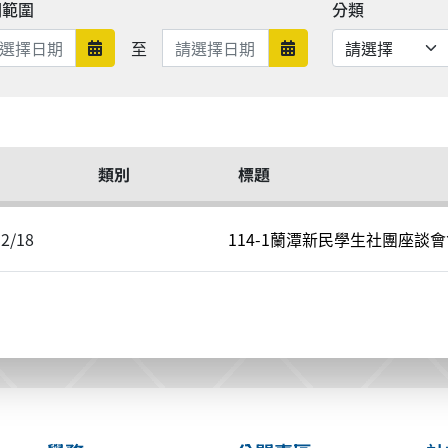
期範圍
分類
日期範圍結束
至
日期範圍開始
日期範圍結束
類別
標題
12/18
114-1蘭潭新民學生社團座談