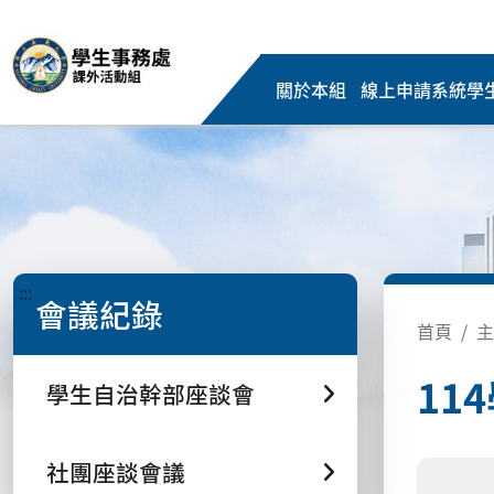
關於本組
線上申請系統
學
:::
會議紀錄
首頁
主
11
學生自治幹部座談會
社團座談會議