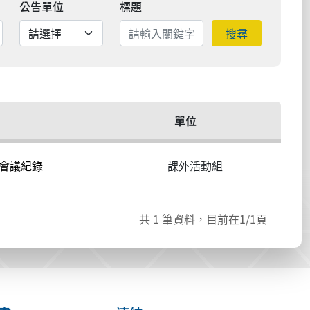
公告單位
標題
搜尋
單位
會會議紀錄
課外活動組
共
1
筆資料，目前在
1
/1頁