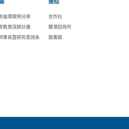
畫
連結
術倫理案例分享
合作社
等教育深耕計畫
蘭潭招待所
師專長暨研究查詢系
圖書館