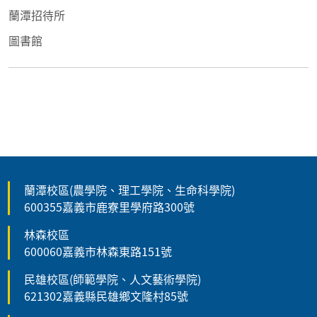
蘭潭招待所
圖書館
蘭潭校區(農學院、理工學院、生命科學院)
600355嘉義市鹿寮里學府路300號
林森校區
600060嘉義市林森東路151號
民雄校區(師範學院、人文藝術學院)
621302嘉義縣民雄鄉文隆村85號