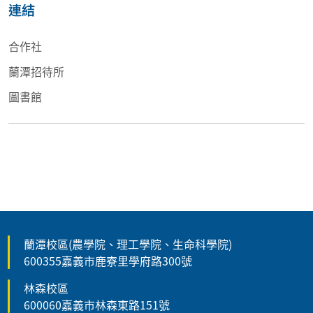
連結
合作社
蘭潭招待所
圖書館
蘭潭校區(農學院、理工學院、生命科學院)
600355嘉義市鹿寮里學府路300號
林森校區
600060嘉義市林森東路151號