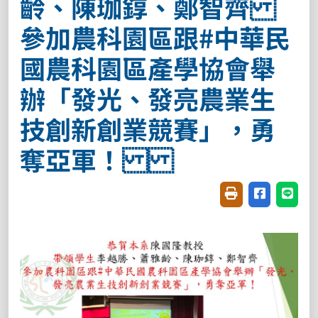
齡、陳珈錞、鄭智齊
參加農科園區跟#中華民
國農科園區產學協會舉
辦「發光、發亮農業生
技創新創業競賽」，勇
奪亞軍！
友善列印(開新視窗
分享至臉書(
分享至