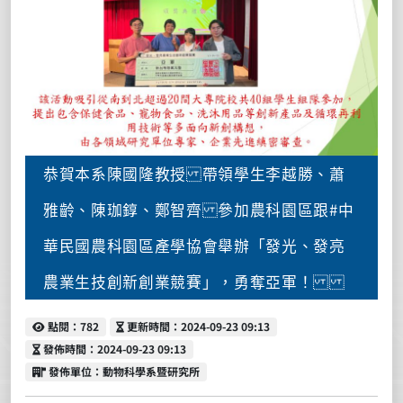
恭賀本系陳國隆教授 帶領學生李越勝、蕭
雅齡、陳珈錞、鄭智齊 參加農科園區跟#中
華民國農科園區產學協會舉辦「發光、發亮
農業生技創新創業競賽」，勇奪亞軍！
點閱
更新時間
點閱：782
更新時間：2024-09-23 09:13
發佈時間
發佈時間：2024-09-23 09:13
發佈單位
發佈單位：動物科學系暨研究所