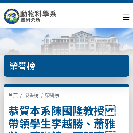
榮譽榜
首頁
榮譽榜
榮譽榜
恭賀本系陳國隆教授
帶領學生李越勝、蕭雅