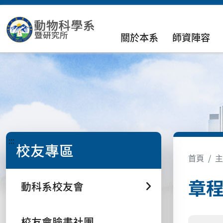
關於本系
師資陣容
:::
校友專區
首頁
主
章
動科系校友會
校友會臉書社團