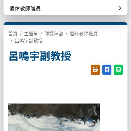
退休教師職員
首頁
主選單
師資陣容
退休教師職員
呂鳴宇副教授
呂鳴宇副教授
友善列印(開新視窗
分享至臉書(
分享至