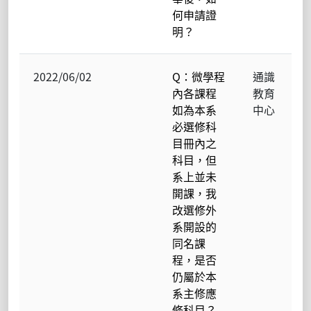
何申請證
明？
2022/06/02
Q：微學程
通識
內各課程
教育
如為本系
中心
必選修科
目冊內之
科目，但
系上並未
開課，我
改選修外
系開設的
同名課
程，是否
仍屬於本
系主修應
修科目？