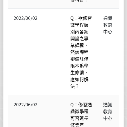
2022/06/02
Q：欲修習
通識
微學程類
教育
別內各系
中心
開設之專
業課程，
然該課程
卻備註僅
限本系學
生修讀，
應如何解
決？
2022/06/02
Q：修習通
通識
識微學程
教育
可否延長
中心
修業年