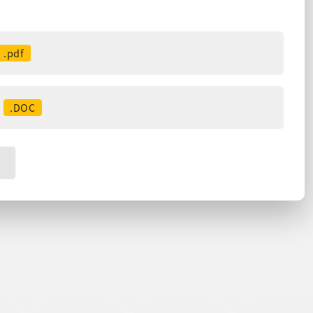
.pdf
.DOC