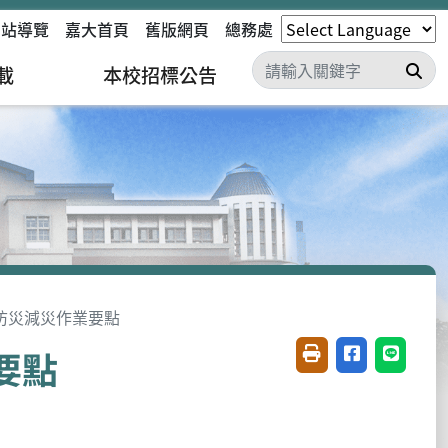
網站導覽
嘉大首頁
舊版網頁
總務處
搜
載
本校招標公告
防災減災作業要點
要點
友善列印(開新視窗)
分享至臉書(開
分享至 L