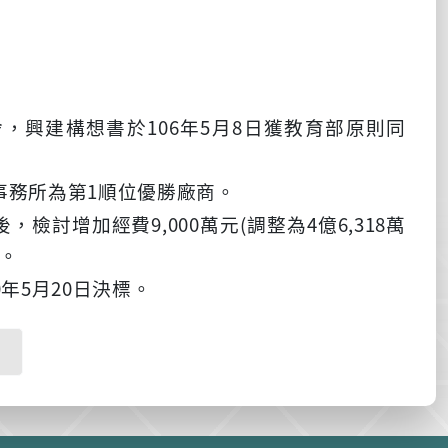
106
5
8
舍，興建構想書於
年
月
日獲教育部原則同
1
事務所為第
順位優勝廠商。
9,000
(
4
6,318
後，檢討增加經費
萬元
調整為
億
萬
。
0
5
20
年
月
日決標。