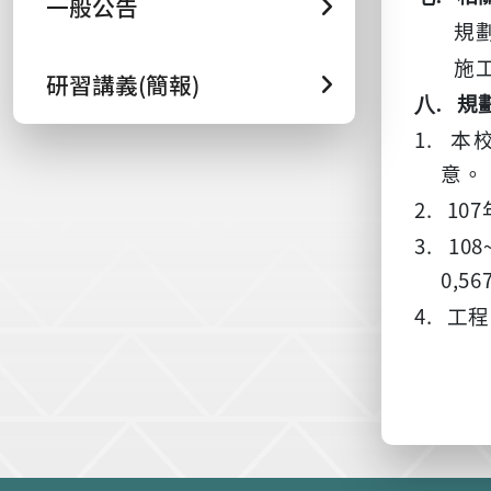
一般公告
規
施
研習講義(簡報)
八.
規
1.
本
意。
2.
107
3.
108
0,56
4.
工程