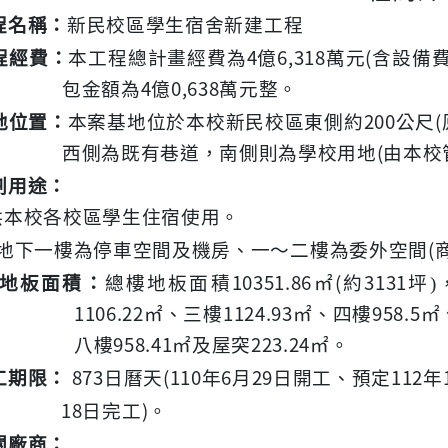
程名稱：
新民校區學生宿舍新建工程
4
6,318
(
程經費：
本工程總計畫經費為
億
萬元
含設備
4
0,638
包金額為
億
萬元整。
200
(
地
位置
：
本案基地位於本校新民校區東側約
公尺
(
西側為既有巷道，南側則為學校用地
由本校
劃用途：
供本校各校區學生住宿使用。
(
地下一
樓為停車空間及機房、一～二樓為委外空間
10351.86
(
3131
地板面積：
總樓地板面積
㎡
約
坪
)
1106.22
1124.93
958.5
㎡、三樓
㎡、四樓
㎡
958.41
223.24
八樓
㎡及屋突
㎡。
873
(110
6
29
112
工期限：
日曆天
年
月
日開工、預定
年
18
)
日完工
。
關廠
商：