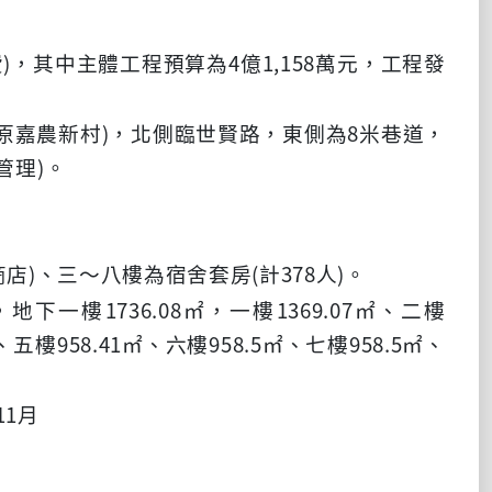
)
4
1,158
費
，其中主體工程預算為
億
萬元，工程發
)
8
原嘉農新村
，北側臨世賢路，東側為
米巷道，
)
管理
。
)
(
378
)
商店
、三～八樓為宿舍套房
計
人
。
1736.08
1369.07
，地下一
樓
㎡，一樓
㎡、二樓
958.41
958.5
958.5
、五樓
㎡、六樓
㎡、七樓
㎡、
11
月