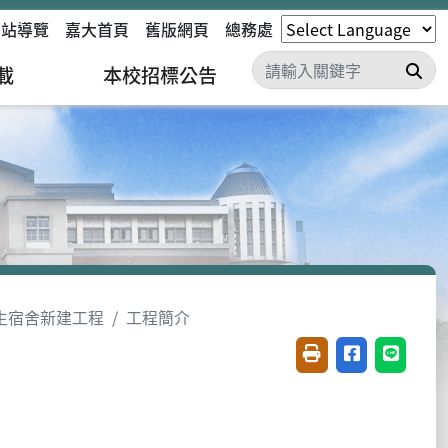
網站導覽
嘉大首頁
舊版網頁
總務處
搜
載
本校招標公告
生宿舍新建工程
工程簡介
友善列印(開新視窗)
分享至臉書(開
分享至 L