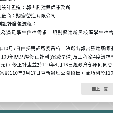
劃設計監造：郭書勝建築師事務所
工廠商：翔宏營造有限公司
劃設計發包流程：
校為滿足學生住宿需求，規劃興建新民校區學生宿
10
7
年
月
日由採購評選委員會，決選出郭書勝建築師
~109
(
)
4
年間歷經修正計劃
縮減量體
及工程案
度流標
7
)
110
4
16
元
，修正計畫並於
年
月
日經教育部原則同意
110
3
17
11
案於
年
月
日重新辦理公開招標，並順利於
回上一頁