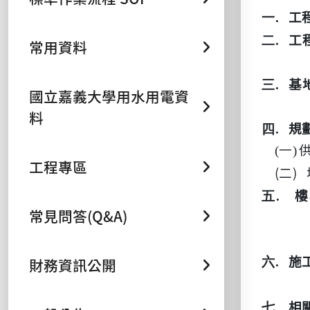
一.
工
二.
工
常用資料
三.
基
國立嘉義大學用水用電資
料
四.
規
(一)
工程專區
(二)
五.
樓
常見問答(Q&A)
財務資訊公開
六.
施
七.
相