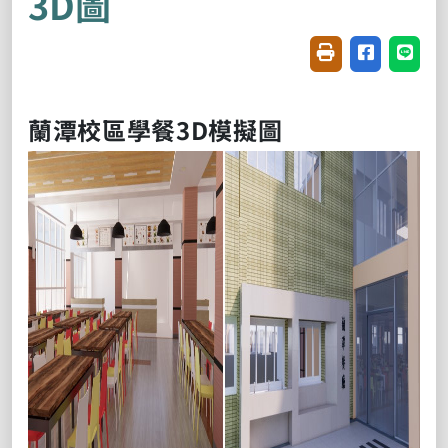
3D圖
友善列印(開新視窗
分享至臉書(
分享至
蘭潭校區學餐3D模擬圖