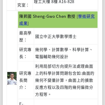
理工大樓 8樓 A16-828
究室：
陳昇國 Sheng-Gwo Chen 教授
[
學術研究
成果
]
最高學
國立中正大學數學博士
歷：
研究專
幾何學、計算數學、科學計算、
長：
電腦輔助幾何設計
利用局部切方向提升法處理曲面
研究專
上的科學計算問題包含如:曲面的
長簡
幾何不變量計算，曲面上的擴散
介：
反應方程以及四階的幾何偏微分
方程等。
E-