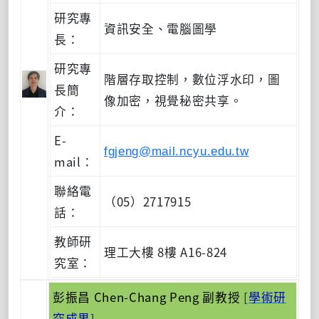
研究專
資訊安全、電腦圖學
長：
研究專
階層存取控制，數位浮水印，圖
長簡
像加密，視覺秘密共享。
介：
E-
fgjeng@mail.ncyu.edu.tw
mail：
聯絡電
（05）2717915
話：
教師研
理工大樓 8樓 A16-824
究室：
彭振昌 Chen-Chang Peng 副教授
[
學術研
究成果
]