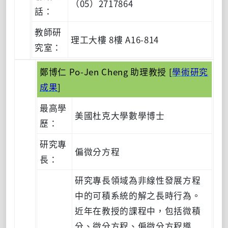
（05）2717864
話：
教師研
理工大樓 8樓 A16-814
究室：
鄭博仁 Po-Jen Cheng 助理教授 [
學術研究
成果
]
最高學
美國杜克大學數學博士
歷：
研究專
偏微分方程
長：
研究專長領域為非線性發展方程
中的可積系統的解之長時行為。
近年在教授的課程中，包括微積
分、微分方程、偏微分方程導