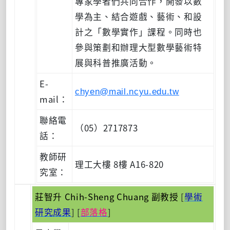
專家學者們共同合作，開發以數
學為主、結合遊戲、藝術、和設
計之「數學實作」課程。同時也
參與策劃和辦理大型數學藝術特
展與科普推廣活動。
E-
chyen@mail.ncyu.edu.tw
mail：
聯絡電
（05）2717873
話：
教師研
理工大樓 8樓 A16-820
究室：
莊智升 Chih-Sheng Chuang 副教授
[
學術
研究成果
] [
部落格
]