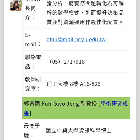
論分析，將實務問題轉化為可解
長簡
析的數學模式，進而提升決策品
介：
質並對資源運用作最佳化配置。
E-
cfhu@mail.ncyu.edu.tw
mail：
聯絡電
（05）2717918
話：
教師研
理工大樓 8樓 A16-826
究室：
鄭富國 Fuh-Gwo Jeng 副教授 [
學術研究成
果
]
最高學
國立中興大學資訊科學博士
歷：