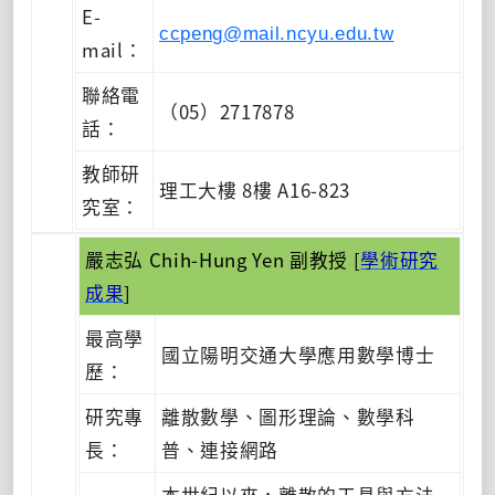
E-
ccpeng@mail.ncyu.edu.tw
mail：
聯絡電
（05）2717878
話：
教師研
理工大樓 8樓 A16-823
究室：
嚴志弘 Chih-Hung Yen 副教授 [
學術研究
成果
]
最高學
國立陽明交通大學應用數學博士
歷：
研究專
離散數學、圖形理論、數學科
長：
普、連接網路
本世紀以來，離散的工具與方法