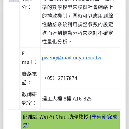
介：
準的數學模型來模擬社會網絡上
的擴散機制，同時可以應用到線
性動態系統利用調整參數的設定
進而達到擾動分析來探討不確定
性量化分析。
E-
pweng@mail.ncyu.edu.tw
mail：
聯絡電
（05）2717874
話：
教師研
理工大樓 8樓 A16-825
究室：
邱維毅 Wei-Yi Chiu 助理教授
[
學術研究成
果
]