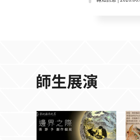
v=PyRjWVDBQsc
師生展演