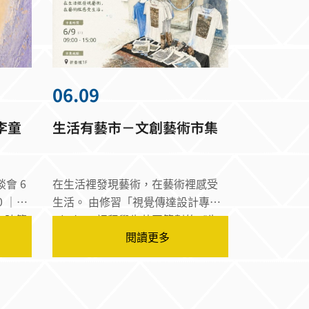
06.09
李童
生活有藝市－文創藝術市集
會 6
在生活裡發現藝術，在藝術裡感受
00 ｜展
生活。 由修習「視覺傳達設計專題
（二）」課程學生共同策劃的《生
閱讀更多
人，與
活有藝市－文創藝術市集》，將於6
脈
月9日於新藝樓1樓舉行。本次市集
感知
集結六位學生的創作成果，以一人
在色
一品牌的形式呈現，從創意發想到