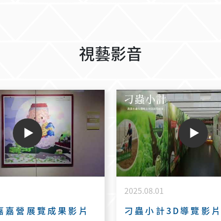
彩、香氣與藝術之間，看見更
的自己。 以下的測評是了解
格的入口，歡迎大家進入線上
更歡迎蒞臨現場指導
視藝影音
https://tungshow.netlify.ap
2025.08.01
雲嘉嘉營展覽成果影片
刁蟲小計3D導覽影