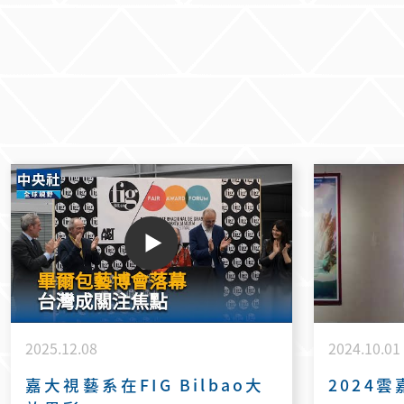
驗的對話。 誠摯邀請各界蒞臨參
觀，共同感受藝術所開啟的思辨與
想像。 ▍展覽資訊 展覽名稱｜《邊
界之際》張瀞予創作個展 藝術家｜
張瀞予 策展人｜謝其昌教授 展覽日
期｜2026／07／21（二）－08／
02（日） 開幕對談｜2026／07／
25（六）14：00 展覽地點｜彰化縣
立美術館
2025.12.08
2024.10.01
嘉大視藝系在FIG Bilbao大
2024