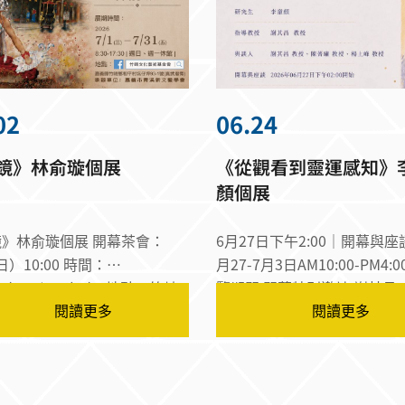
02
06.24
鏡》林俞璇個展
《從觀看到靈運感知》
顏個展
林俞璇個展 開幕茶會：
6月27日下午2:00｜開幕與座談
）10:00 時間：
月27-7月3日AM10:00-PM4:
）-7/31（五） 地點：竹崎
覽期間 開幕特別邀請 謝其昌、陳箐
閱讀更多
閱讀更多
藝術基金會
繡、及楊上峰教授 擔任與談
大家分享藝術創作背後的思維
絡，以及藝術如何從觀看走向
期待與你香遇走進感知之門，