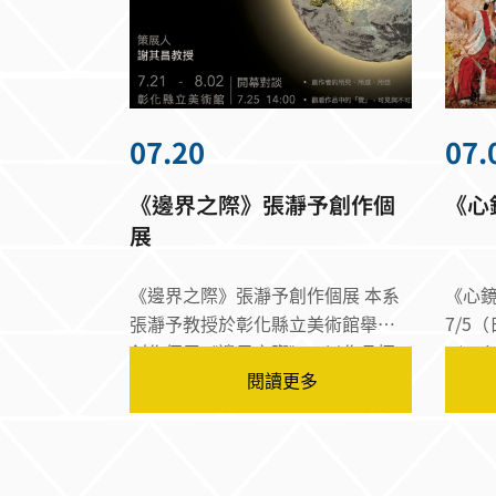
07.20
07.
《邊界之際》張瀞予創作個
《心
展
《邊界之際》張瀞予創作個展 本系
《心鏡》
張瀞予教授於彰化縣立美術館舉辦
7/5（日
創作個展《邊界之際》，以作品探
7/1（三
閱讀更多
討「覺」的多重面向，透過創作者
文化
的所見、所感與所想，引領觀者重
新思考可見與不可見之間的界線，
展開一場關於感知、觀看與生命經