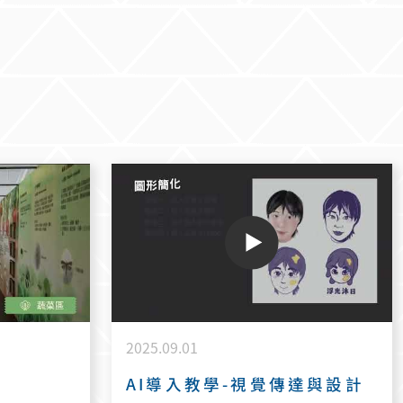
深層
商品設計，嘗試將課堂中的藝術創
自己人
作轉化為實際的文創商品。 市集內
測評
容涵蓋原創設計、療癒小物、香氛
體驗、數位插畫、書法創作及油畫
p/
美學等多元主題，展現學生們不同
的創作風格與藝術觀點。對多數參
與學生而言，這也是首次將作品打
樣並實際展示販售，雖仍在摸索與
累積經驗的階段，卻是從創作者走
向品牌實踐的重要一步。 誠摯邀請
師長與同學蒞臨參觀交流，給予學
生們寶貴的建議與鼓勵，共同支持
原創創作的發展，見證創意從構想
到實踐的過程。 — 【市集資訊】 日
期｜2026年6月9日（二） 時間｜
2025.09.01
09:00－15:00 地點｜新藝樓1樓 一
起支持原創，讓美好持續發生。
片
AI導入教學-視覺傳達與設計