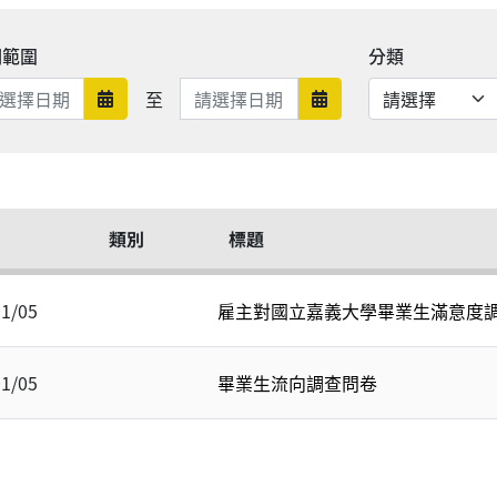
期範圍
分類
日期範圍結束
至
日期範圍開始
日期範圍結束
類別
標題
01/05
雇主對國立嘉義大學畢業生滿意度
01/05
畢業生流向調查問卷