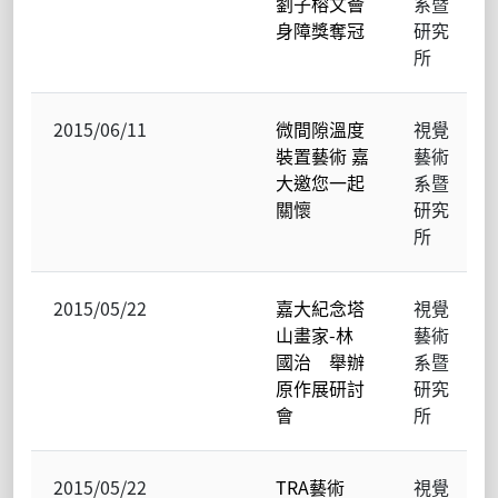
劉子榕文薈
系暨
身障獎奪冠
研究
所
2015/06/11
微間隙溫度
視覺
裝置藝術 嘉
藝術
大邀您一起
系暨
關懷
研究
所
2015/05/22
嘉大紀念塔
視覺
山畫家-林
藝術
國治 舉辦
系暨
原作展研討
研究
會
所
2015/05/22
TRA藝術
視覺