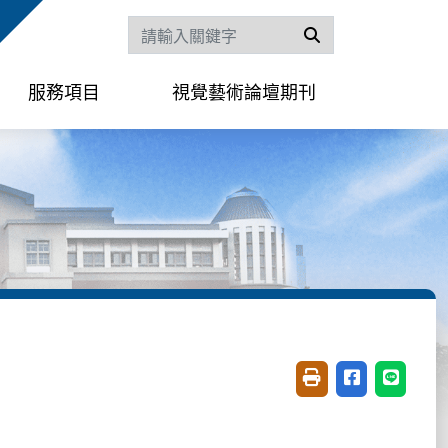
搜尋
服務項目
視覺藝術論壇期刊
友善列印(開新視窗)
分享至臉書(開
分享至 L