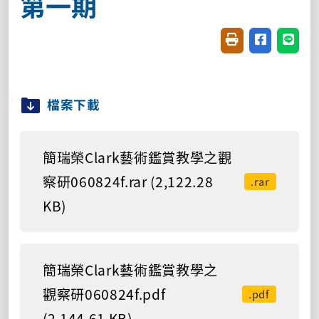
第一期
友善列印(開新視窗
分享至臉書(
分享至
檔案下載
簡瑞榮Clark藝術鑑賞教學之觀
察研060824f.rar (2,122.28
.rar
KB)
簡瑞榮Clark藝術鑑賞教學之
觀察研060824f.pdf
.pdf
(2,144.61 KB)