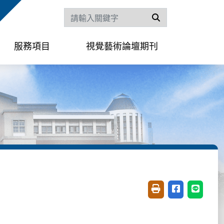
搜尋
服務項目
視覺藝術論壇期刊
友善列印(開新視窗)
分享至臉書(開
分享至 L