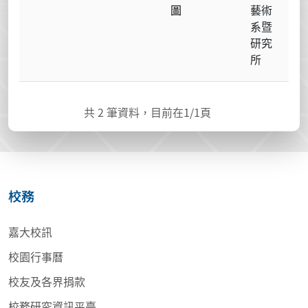
圖
藝術
系暨
研究
所
共
2
筆資料，目前在
1
/1頁
校務
嘉大校訊
校園行事曆
校友及各界捐款
校務研究資訊平臺