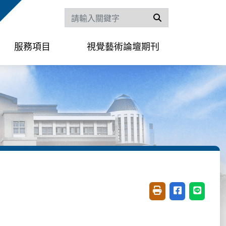
搜尋
服務項目
視覺藝術論壇期刊
友善列印(開新視窗)
分享至臉書(開
分享至 L