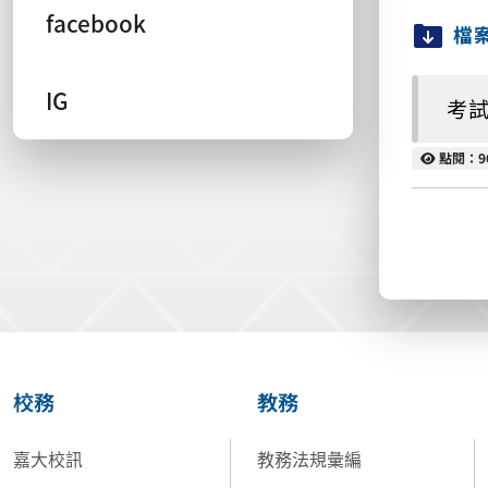
facebook
檔
IG
考試
點閱
點閱：9
校務
教務
嘉大校訊
教務法規彙編