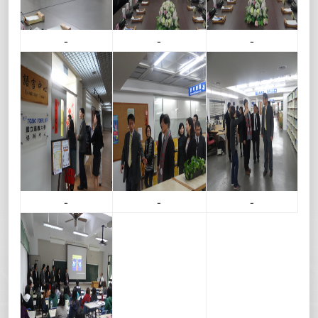
-
-
-
-
-
-