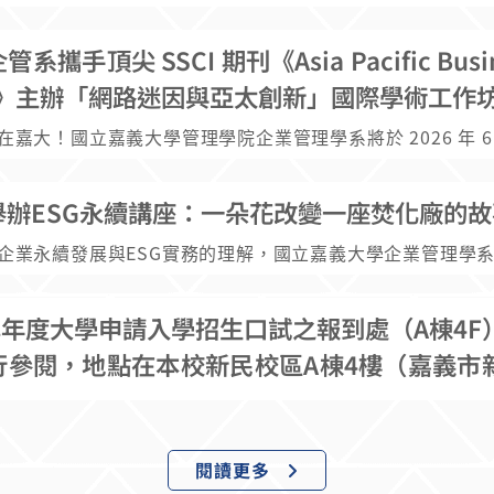
攜手頂尖 SSCI 期刊《Asia Pacific Busi
iew》主辦「網路迷因與亞太創新」國際學術工作
嘉大！國立嘉義大學管理學院企業管理學系將於 2026 年 6
，於新民校區舉辦「APBR Special Issue Workshop: Intern
 Innovation in the Asia Pacific」國際學術工作坊。本次活
舉辦ESG永續講座：一朵花改變一座焚化廠的故
管理學院企業管理學系、企業永續發展與管理中心及博雅管
，特別邀請到國際知名 SSCI 期刊《Asia Pacific Busines
企業永續發展與ESG實務的理解，國立嘉義大學企業管理學系
（APBR）的主編與副主編群親臨與線上指導，為管理學院師生帶
6日舉辦「一朵花改變一座焚化廠」專題講座，邀請達和鹿草環
焦於當前最火熱的「網路迷因（Inter
理課長林諄婷博士（蝴蝶姐姐）蒞校分享。講座由嘉大企管
es）」與「亞太地區創新發展」，並探討 AI 商業生態系、地緣
學年度大學申請入學招生口試之報到處（A棟4F
市博雅管理教育基金會、企業永續發展與管理中心及管理學院
擊等前沿管理議題。不論是渴望在國際期刊發表論文的師生
，透過實際案例剖析企業如何結合環境保育、地方創生與資源
行參閱，地點在本校新民校區A棟4樓（嘉義市
意思路的碩博士生，或是對數位行銷與亞太永續趨勢感興趣
統焚化廠轉型為兼具教育、生態與社會價值的永續場域。 ▌從鄰
）。若有疑問請洽本系系辦鄧秘書（05）273-2
與國際頂尖學者直接對話的絕佳機會。 本次工作坊重磅邀請
 一朵花翻轉場域價值 林諄婷博士以嘉義縣鹿草焚化廠
學者進行專題演講，為師生剖析全球管理新趨勢： 專題演講
主軸，說明企業如何從社會普遍對焚化廠的負面印象出發，透
盪與供應鏈韌性（Geopolitical Disruptions and Sup
期投入，重新定義場域價值。她分享，團隊自2021年起在廠區
閱讀更多
ilience） 講者：Prof. Imran Ali（澳洲中央昆士蘭大學教授、
地復育計畫，成功將原本被視為污染設施的場所，打造為全