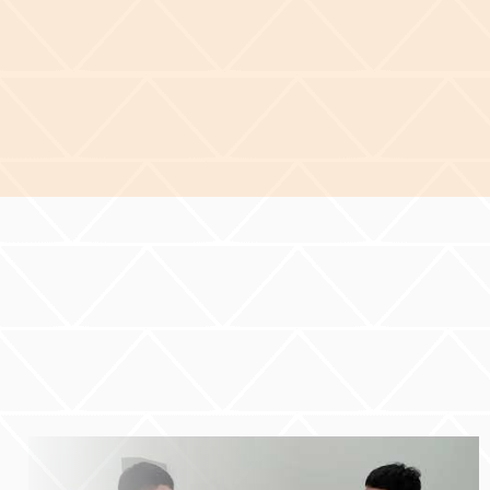
與持續行動的
與，無論是到
思維與堅持行動所帶來的巨大
將拓寬您的國
展現交流成果