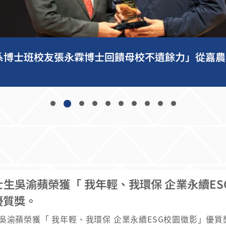
系博士班校友張永霖博士回饋母校不遺餘力」從嘉農
生吳渝蘋榮獲「 我年輕、我環保 企業永續ES
優質獎。
吳渝蘋榮獲「 我年輕、我環保 企業永續ESG校園徵影」優質