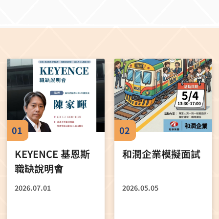
副主編） 時間： 6 月 12 日（五）13:30 ~ 14:30 亮點：面對地
除了植物復育，園區亦結合底渣再利用、循環
如何建立韌性供應鏈？Prof. Ali 將分享全球供應鏈管理的
樣性監測及環境教育，逐步發展為「嘉義荷苞嶼綠色永續園
環經濟示範、環境教育基地與生態保育中心等多元功能。這
 business ecosystem in the Asia Pacific）** 講者：Prof. 
區對焚化廠的刻板印象，也展現企業如何透過創新思維，將
英國牛津大學教授、《Asia Pacific Business Review》總主
為具有社會影響力的永續典範。 ▌跨域整合ESG策略 展
3 日（六）15:00 ~ 15:50 亮點：總主編 Prof. Rowley 將
進一步從企業管理角度解析ESG的核
家重新思考 AI 巨浪如何重塑亞太地區的商業生態，精闢見解
出，永續並非單一部門的工作，而是需要整合環境（Environ
會（Social）與治理（Governance）三個面向，並透過利害
到兩位在亞太管理研究舉足輕重的副主編一同參與： Prof. T
府、社區居民、員工、投資人及供應鏈等多方需求。 在鹿草案
n（浙江工業大學教授、APBR 副主編） 王俊賢 特聘教授（國立嘉
保攜手嘉義縣政府、嘉義大學與在地社區，共同推動復育與
 對於教師與研究生而言，這不僅僅是一場探討
私協力與產學合作的典範。林博士也分享，企業透過品牌開
01
02
的特刊（Special Issue）工作坊，更是一次難得的「期刊
，將阿里山油菊轉化為具有市場價值的產品，進一步串連環
。參與者將能直接理解頂尖期刊在審稿時的關鍵考量、如何
，體現「從復育到產品、從產品到市場」的永續商業模式。 ▌從
KEYENCE 基恩斯
和潤企業模擬面試
的研究題目，大幅提升未來投稿 SSCI 期刊的成功率。 活動資
啟發學生思考永續與創新 本次講座內容橫跨策略管理、
職缺說明會
參
銷、利害關係人管理與地方創生等多項企管核心議題，讓學
0 2026 年
解企業如何在追求經濟效益的同時，兼顧社會責任與環境永
2026.07.01
2026.05.05
5:50 實體地點：國立嘉義大學新民校區 管理學院 A
測未來最好的方法，就是去創造它」作為開場，鼓勵學生勇
，點擊即可加入）： 6 月 12 日
事情。她指出，永續不只是理念，更是需要結合數據、跨域
13 日（六）直播連結 誠摯邀請各位老師引領同學一同參