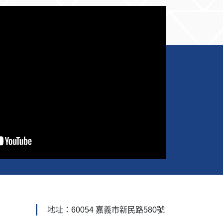
更有機會取得企業優先實習
及預聘面試資格，為未來職
涯搶先卡位。 本次模擬招募
採競賽模式進行，得獎同學
於頒獎後合影留念。（圖／
嘉大企管系提供） ▌嘉大企
管持續深化產學合作 打造
學生職涯競爭力 嘉大企管系
主任蔡佳翰表示，近年來系
上持續積極推動產學合作與
職涯實務活動，希望學生不
只在課堂中學習理論，更能
透過與企業直接交流，提早
理解產業需求與職場所需能
力。此次與和潤企業合作舉
辦模擬招募競賽，不僅讓學
生累積寶貴實戰經驗，也展
現嘉大企管積極培育實務導
地址：60054 嘉義市新民路580號