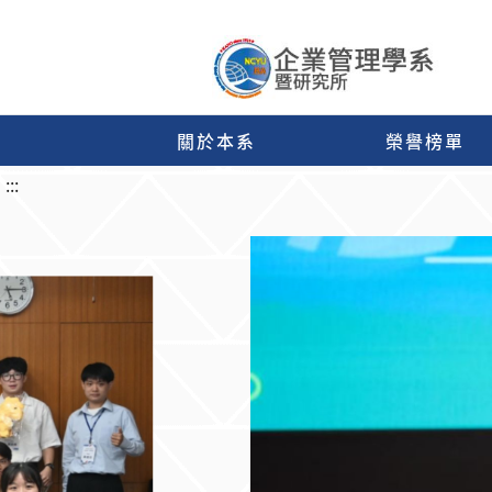
關於本系
榮譽榜單
:::