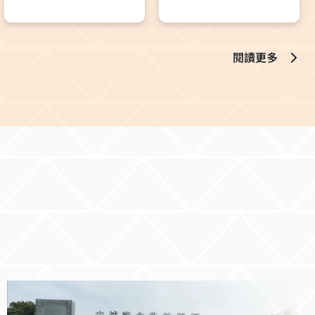
面談皆完整呈現，讓學生能
創新
略
宴都
更具體理解企業選才的標準
與面試重點。 在交流過程
中，企業主管不僅提供履歷
閱讀更多
優化建議，也引導學生思考
職涯方向。有學生提到，透
過此次回饋，才真正理解履
歷應該如何凸顯個人優勢，
而非僅是經歷的整理；亦有
主管以「賽道與車手同樣重
要」為比喻，鼓勵學生及早
探索適合自己的發展方向，
並持續累積相關能力。 參與
學生普遍表示，此次模擬面
試讓他們更清楚自身優勢與
不足，也對未來求職有了更
具體的準備方向。同時，和
潤企業方面亦對本次活動給
予高度肯定，表示參與學生