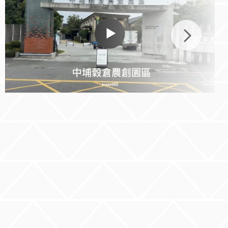
整體表現亮眼，無論在態
度、應對表現或學習意願上
皆展現出良好潛力，充分展
現嘉大學生的素質與競爭
力。 同學於模擬面試環節
中，與企業主管進行一對一
實戰面談。（圖／嘉大企管
系提供） ▌從校園提前接軌
業界 優秀學生有機會獲企
業優先青睞 除了面試體驗
外，和潤企業主管也於現場
分享產業趨勢、企業文化及
人才需求方向，讓學生能更
了解當前企業在數位能力、
溝通協作與問題解決能力上
的重視。活動同時設有競賽
與評選機制，表現優異學生
除可獲得系上提供之獎勵金
及產學聯名實戰證明書外，