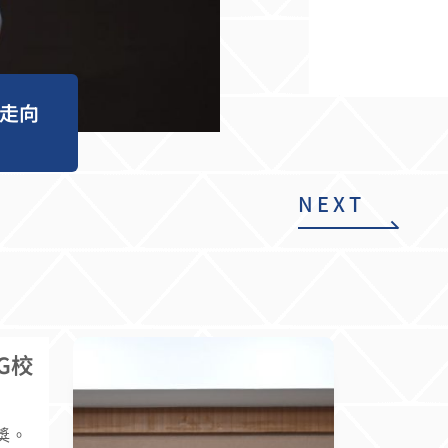
走向
NEXT
G校
獎。