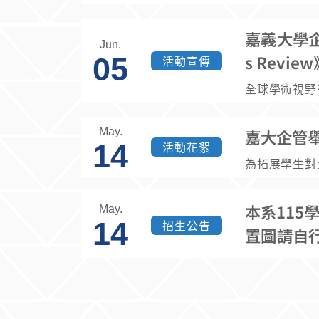
嘉義大學企管系
Jun.
s Rev
05
活動宣傳
全球學術視野在
12 日至 13 日
memes and
May.
嘉大企管
國立嘉義大學
14
活動花絮
育基金會共同主辦
為拓展學生對
eview》
026年5月
場難得的國際級學術饗宴！ 本次工作坊聚
份有限公司管
net-mem
本系115
May.
財團法人新北
14
招生公告
對供應鏈的衝
BA共同主辦
置圖請自
在尋找論文創
合，將一座傳
路580號
學，這都是一次能
避設施到永續示範基地
兩位國際重量級
5，謝謝！
的轉型歷程為
（一）：地緣政治動
SG策略與長
Chain Res
阿里山油菊平