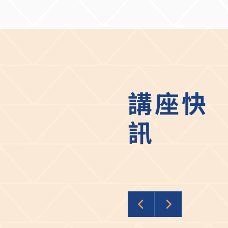
R / IJLM 
大的阿里山油菊平地復育基地。 
治的動盪，企業
灌溉、生物多
手洞察。 專題演講（二）線上：重新思考亞太地區的 AI 商業生態系（Rethink
區」，兼具循
ing AI-based
型不僅改善社
s Rowley（
不被看好的場域轉化
時間： 6 月 1
現企業永續管理的實踐力 講座中，林博士
連線，帶領大
心精神。她指
講座快
錯過。 頂尖主編群齊聚，親授國際 SSCI 期刊發表心法 除了精彩的專題演講，
ntal）、社
主辦單位也邀請
人管理，回應政
hia Chi
訊
例中，達和環
學企管系教授、APBR 副主編）
計畫，形成公
網路迷因與創新
文創商品設計
面對面指導」
育與綠色消費
具備國際影響力
案例中看見管理價值 
訊與參與方式 本活動採「實體與線上視訊同步」進行，歡迎全校師生踴躍
創新管理、行
與，共襄盛舉！ 活動時間： 2026 年 6 月 12 日（五）12:30 ~ 18:2
真實案例中理
6 月 13 日（六）09:30 ~ 1
林博士以「預
棟 5 樓 D01-510 教室 線上直播連結（免報名
入自己相信的
（五）直播連結 6 月 