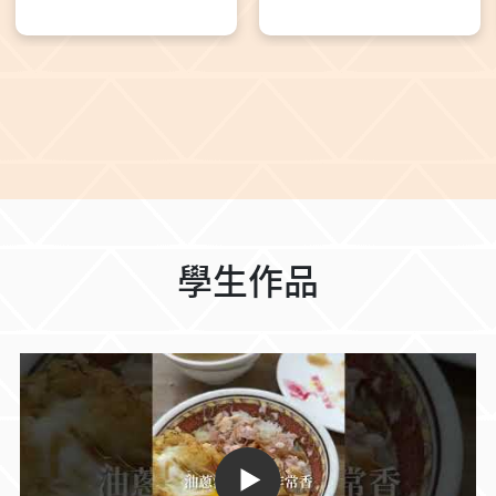
管理實踐。從一朵花的復育，到一座焚化廠的翻轉，展現了
現場與國際學者交流，或是透過線上視訊聆聽，這場學術盛
改變。 頒發感謝狀。 講師與學生於活動後合影，
際研究視野，為未來的學術與職涯發展注入滿滿動能！
。
學生作品