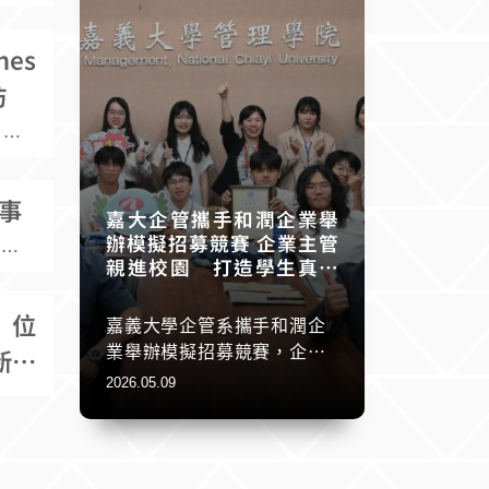
nes
坊
 月
et-
動由
事
理教
嘉大企管攜手和潤企業舉
s R
辦模擬招募競賽 企業主管
於2
親進校園 打造學生真實
來一
保股
求職初體驗
系、
政治
）位
嘉義大學企管系攜手和潤企
EM
、正
業舉辦模擬招募競賽，企業
整
新民
的同
主管與參與學生於活動結束
2026.05.09
82
後合影，展現產學交流成
果。（圖／嘉大企管系提
過E
ply
供） 為協助學生提前接軌職
推動
APB
場、提升未來就業競爭力，
台最