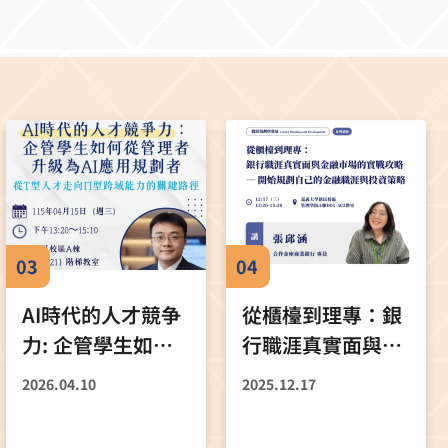
緣政
國立嘉義大學企業管理學系
第一
於2026年5月4日攜手和潤企
業共同舉辦「職涯接軌：模
項轉
Chri
擬招募競賽」，透過履歷健
原本
編）
檢、模擬面試與企業實戰評
從英國
核等環節，讓學生在校園內
不容
便能親身感受企業真實徵才
me
流程，提前為未來職涯暖
關係
ac
身。 ▌模擬真實招募情境
義大
學生與企業雙方皆給予正面
教育
回饋 本次活動特別邀請和潤
發與
03
04
發表
企業人資與部門主管親自到
境保
捕捉
場，針對國立嘉義大學大二
AI時代的人才競争
從櫃檯到理專：銀
至大四學生進行一對一履歷
力: 企管學生如何
行職涯真實面與金
診斷與模擬面試。不同於一
生從
從管理者 升級為AI
融市場的實戰攻略
般校園講座，此次活動以貼
續。
2026.04.10
2025.12.17
近企業實際招募流程為設計
應用規劃者
―開始規劃自己的
於投
核心，從報到、候場到正式
合作
金融職涯與投資策