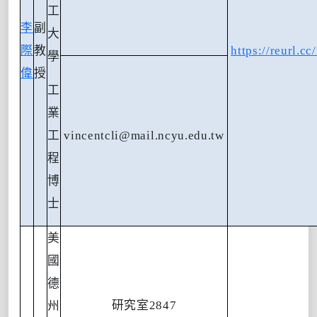
工
李
副
大
際
教
https://reurl.
學
偉
授
工
業
工
vincentcli@mail.ncyu.edu.tw
程
博
士
美
國
德
研究室
2847
州