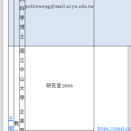
politeweng@mail.ncyu.edu.tw
科
學
博
士
國
立
中
山
研究室
2866
大
學
企
王
業
教
俊
https://reurl.c
管