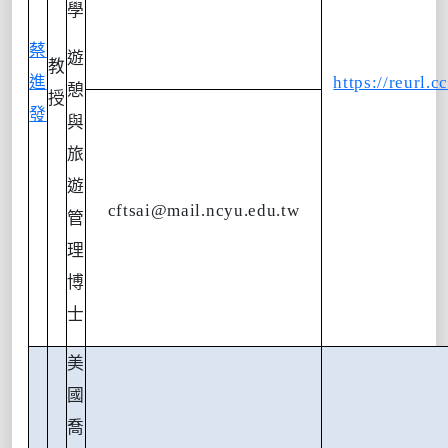
學
蔡
遊
教
進
https://reurl.c
憩
授
發
與
旅
遊
cftsai@mail.ncyu.edu.tw
管
理
博
士
美
國
喬