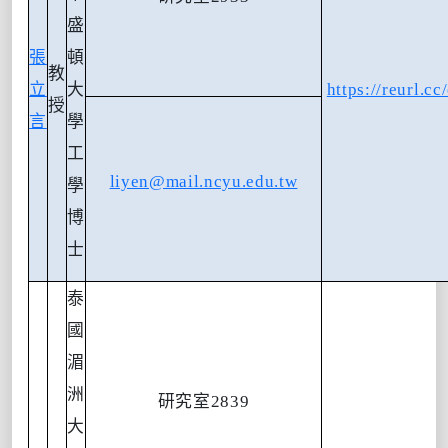
盛
張
頓
教
立
大
https://reurl.
授
言
學
工
liyen@mail.ncyu.edu.tw
學
博
士
泰
國
湄
洲
研究室
2839
大