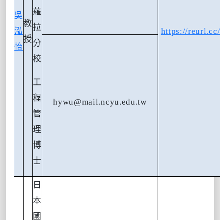
蘿
吳
教
拉
泓
https://reurl.
授
分
怡
校
工
程
hywu@mail.ncyu.edu.tw
管
理
博
士
日
本
國