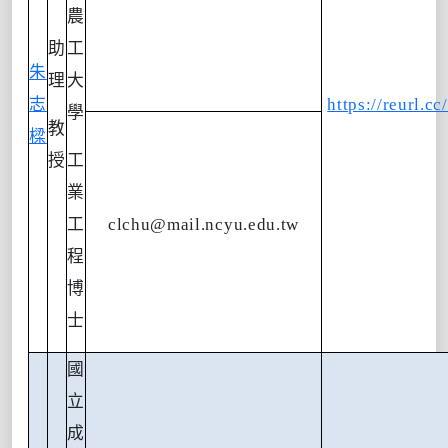
農
助
工
朱
理
大
志
https://reurl.
學
教
樑
授
工
業
工
clchu@mail.ncyu.edu.tw
程
博
士
國
立
成