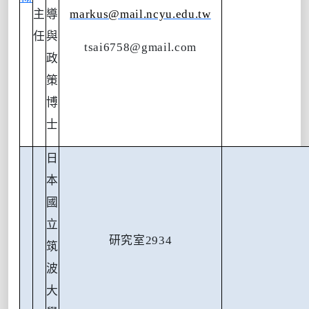
主
導
markus@mail.ncyu.edu.tw
任
與
tsai6758@gmail.com
政
策
博
士
日
本
國
立
研究室
2934
筑
波
大