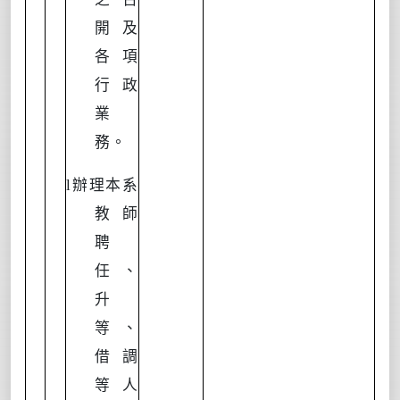
開及
各項
行政
業
務。
l
辦理本系
教師
聘
任、
升
等、
借調
等人