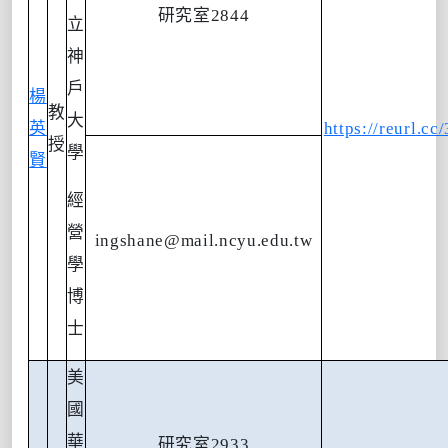
研究室
2844
立
神
戶
楊
教
大
英
https://reurl.
授
學
賢
經
營
ingshane@mail.ncyu.edu.tw
學
博
士
美
國
華
研究室
2933