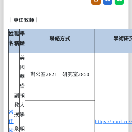
｜專任教師｜
姓
職
學
聯絡方式
學術研
名
稱
歷
美
國
辦公室
2821
｜研究室
2850
華
盛
副
頓
教
大
蔡
授
學
佳
https://reurl.
系
領
翰