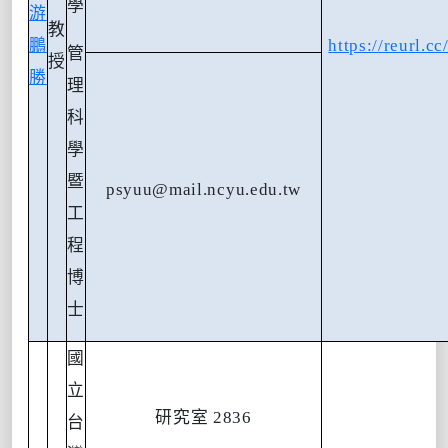
學
游
教
鵬
https://reurl.
管
授
勝
理
科
學
暨
psyuu@mail.ncyu.edu.tw
工
程
博
士
國
立
研究室
2836
台