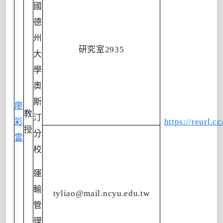
國
德
州
研究室
2935
大
學
奧
斯
廖
教
汀
彩
https://reurl.
授
分
雲
校
運
輸
tyliao@mail.ncyu.edu.tw
管
理