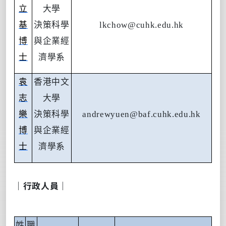
立
大學
基
決策科學
lkchow@cuhk.edu.hk
博
與企業經
士
濟學系
袁
香港中文
志
大學
樂
決策科學
andrewyuen@baf.cuhk.edu.hk
博
與企業經
士
濟學系
｜行政人員｜
姓
職