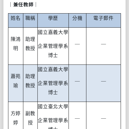
｜兼任教師｜
姓名
職稱
學歷
分機
電子郵件
國立嘉義大學
陳鴻
助理
—
—
企業管理學系
明
教授
博士
國立嘉義大學
蕭苑
助理
—
—
企業管理學系
瑜
教授
博士
國立臺北大學
方婷
副教
—
—
企業管理學系
婷
授