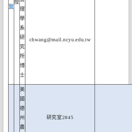
授
賢
理
學
系
研
chwang@mail.ncyu.edu.tw
究
所
博
士
美
國
德
研究室
2845
州
農