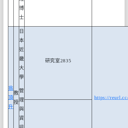
博
士
日
本
近
畿
研究室
2835
大
學
翁
管
教
頂
https://reurl.
理
授
升
與
資
訊