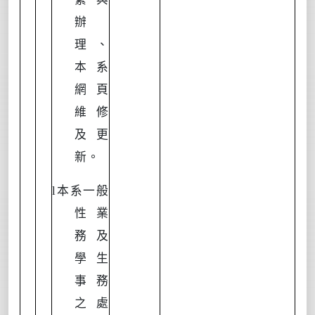
辦
理、
本系
網頁
維修
及更
新。
l
本系一般
性業
務及
學生
事務
之處