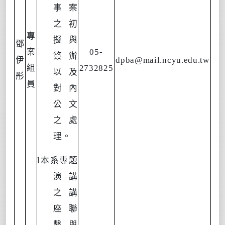
事案
之初
專
擬與
鄧
案
05-
簽辦
伊
dpba@mail.ncyu.edu.tw
組
2732825
以及
彤
員
對內
公文
之處
理。
l
本系專題
演講
之講
座聯
繫與