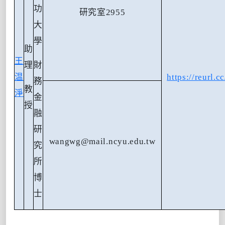
功
研究室
2955
大
學
助
王
理
財
温
https://reurl.c
務
教
淨
金
授
融
研
wangwg@mail.ncyu.edu.tw
究
所
博
士