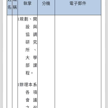
執掌
分機
電子郵件
名
稱
l
規劃、開
設與
協調
研究
所、
大學
部課
程。
l
辦理本系
各項
會議
之召