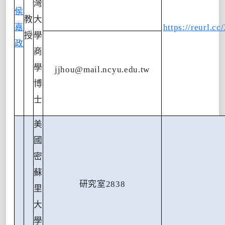
灣
侯
教
大
嘉
https://reurl.
授
學
政
商
學
jjhou@mail.ncyu.edu.tw
博
士
美
國
密
蘇
研究室
2838
里
大
學