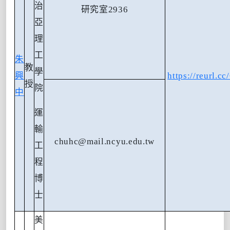
治
研究室
2936
亞
理
工
朱
教
學
興
https://reurl.
授
院
中
運
輸
chuhc@mail.ncyu.edu.tw
工
程
博
士
美