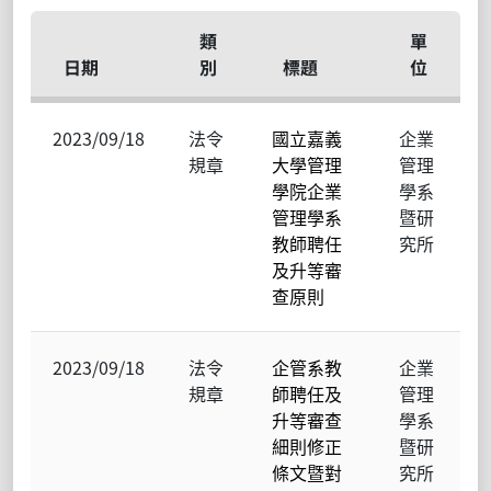
類
單
日期
別
標題
位
2023/09/18
法令
國立嘉義
企業
規章
大學管理
管理
學院企業
學系
管理學系
暨研
教師聘任
究所
及升等審
查原則
2023/09/18
法令
企管系教
企業
規章
師聘任及
管理
升等審查
學系
細則修正
暨研
條文暨對
究所