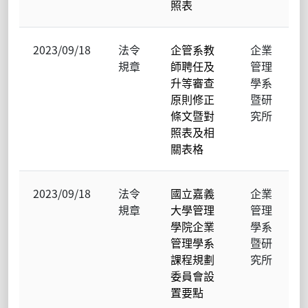
照表
2023/09/18
法令
企管系教
企業
規章
師聘任及
管理
升等審查
學系
原則修正
暨研
條文暨對
究所
照表及相
關表格
2023/09/18
法令
國立嘉義
企業
規章
大學管理
管理
學院企業
學系
管理學系
暨研
課程規劃
究所
委員會設
置要點