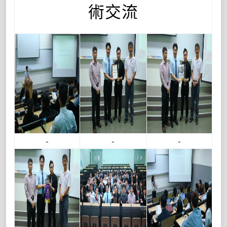
術交流
-
-
-