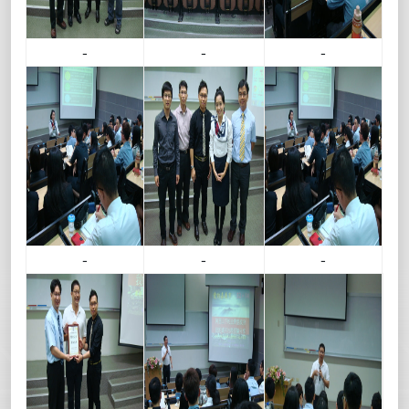
-
-
-
-
-
-