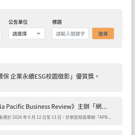
公告單位
標題
搜尋
保 企業永續ESG校園徵影」優質獎。
嘉義大學企管系攜手頂尖 SSCI 期刊《Asia Pacific Business Review》主辦「網路迷因與亞太創新」國際學術工作坊
全球學術視野在嘉大！國立嘉義大學管理學院企業管理學系將於 2026 年 6 月 12 日至 13 日，於新民校區舉辦「APBR Special Issue Workshop: Internet-me...