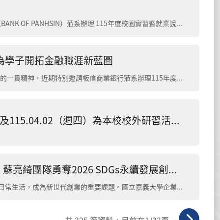
🏦 金融職涯，從嘉大出發！ 本系日前邀請板信商業銀行（BANK OF PANHSIN）蒞系辦理 115年度校園實習暨就業說明會 🎉 由人力資源部 陳映伃經理 親自主講，帶著同學深...
為學子開拓金融職涯新藍圖
國立嘉義大學企業管理學系秉持積極開拓學生職涯視野的一貫精神，近期特別邀請板信商業銀行蒞系辦理115年度校園實習暨就業說明...
依據本校行事曆， 115.04.01（週三）、及115.04.02（週四）為本校校外研習活動， 全校停課二天， 爰此，因應兒童節及民族掃墓節連假， 本校自115年4月1日（週三）至4月6日（週一）止為連續假期 •
從課堂專題到冠軍！嘉大企管系林紫涵、蘇亮綺團隊勇奪2026 SDGs永續發展創新創業競賽金獎
在永續浪潮與數位轉型交織下，如何讓環保行為真正融入日常生活，成為新世代創業的重要課題。國立嘉義大學企業管理學系學生林紫涵、蘇亮綺組成團隊，於2026年校內「SDGs永續發展創新創業競賽」中，以...
共
325
筆資料，目前在
1
/33頁