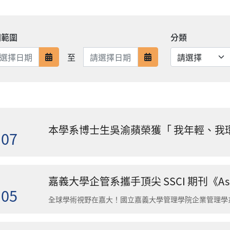
期範圍
分類
日期範圍結束
至
日期範圍開始
日期範圍結束
本學系博士生吳渝蘋榮獲「 我年輕、我環
.07
.05