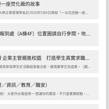
變一座焚化廠的故事
為拓展學生對企業永續發展與ESG實務的理解，國立嘉義大學企業管理學系於2026年5月6日舉辦「一朵花改變一座焚化廠」專題講座，邀請達和鹿草環保股份有限公司管理課長林諄婷博士（蝴蝶姐姐）蒞校分享...
本系115學年度大學申請入學招生口試之報到處（A棟4F）位置圖請自行參閱，地點在本校新民校區A棟4樓（嘉義市新民路580號）。若有疑問請洽本系系辦鄧秘書（05）273-2825，謝謝！
嘉大企管攜手和潤企業舉辦模擬招募競賽 企業主管親進校園 打造學生真實求職初體驗
嘉義大學企管系攜手和潤企業舉辦模擬招募競賽，企業主管與參與學生於活動結束後合影，展現產學交流成果。（圖／嘉大企管系提供） 為協助學生提前接軌職場、提升未來就業...
資／資訊／教育／職安）
南都汽車實習計畫招募中 （企劃／人資／資訊／教育／職安） 大家作伙看過來～ 想讓你的實習，不只是累積經驗，而是真正參與品牌運作嗎？ ...