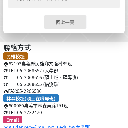
回上一頁
聯絡方式
民雄校址
🏠
62103嘉義縣民雄鄉文隆村85號
☎️
TEL:05-2068657 (大學部)
☎️
05-2068656 (碩士班、碩專班)
☎️
05-2068655 (借測驗)
📠
FAX:05-2266596
林森校址(碩士在職專班)
🏠
600060嘉義市林森東路151號
☎️
TEL:05-2732420
Email
✉️guidancecy@mail.ncyu.edu.tw(大學部)