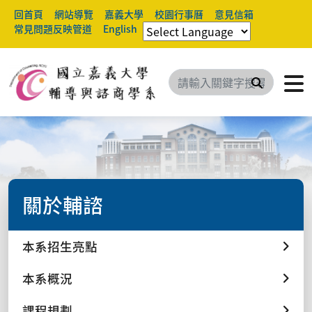
回首頁
網站導覽
嘉義大學
校園行事曆
意見信箱
常見問題反映管道
English
搜尋
關於輔諮
本系招生亮點
本系概況
課程規劃