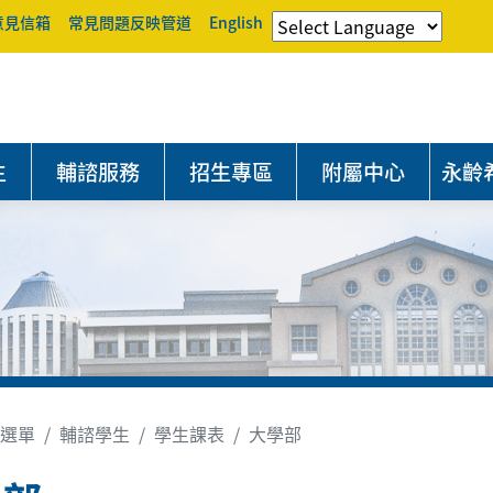
意見信箱
常見問題反映管道
English
生
輔諮服務
招生專區
附屬中心
永齡
選單
輔諮學生
學生課表
大學部