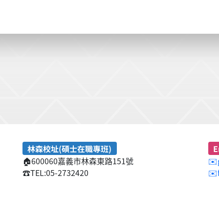
林森校址(碩士在職專班)
E
🏠
600060嘉義市林森東路151號
✉️
☎️
TEL:05-2732420
✉️