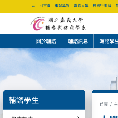
:::
回首頁
網站導覽
嘉義大學
校園行事曆
關於輔諮
輔諮訊息
輔諮學
:::
輔諮學生
首頁
主