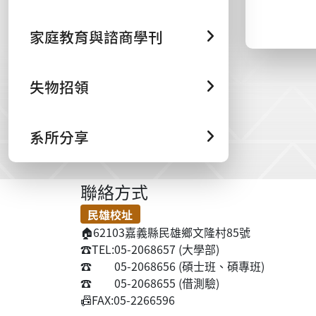
家庭教育與諮商學刊
失物招領
系所分享
聯絡方式
民雄校址
🏠
62103嘉義縣民雄鄉文隆村85號
☎️
TEL:05-2068657 (大學部)
☎️
05-2068656 (碩士班、碩專班)
☎️
05-2068655 (借測驗)
📠
FAX:05-2266596