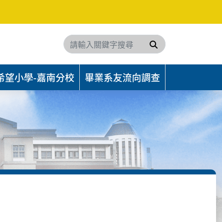
搜尋
希望小學-嘉南分校
畢業系友流向調查