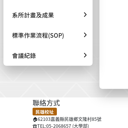
系所計畫及成果
標準作業流程(SOP)
會議紀錄
聯絡方式
民雄校址
🏠
62103嘉義縣民雄鄉文隆村85號
☎️
TEL:05-2068657 (大學部)