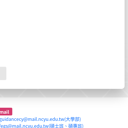
mail
guidancecy@mail.ncyu.edu.tw(大學部)
fegs@mail.ncyu.edu.tw(碩士班、碩專班)