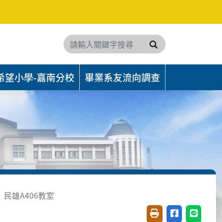
搜尋
希望小學-嘉南分校
畢業系友流向調查
民雄A406教室
友善列印(開新視窗)
分享至臉書(開
分享至 L