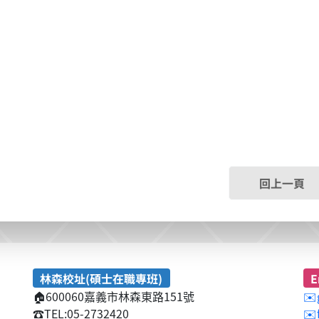
回上一頁
林森校址(碩士在職專班)
E
🏠
600060嘉義市林森東路151號
✉️
☎️
TEL:05-2732420
✉️