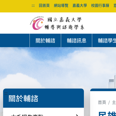
:::
回首頁
網站導覽
嘉義大學
校園行事曆
關於輔諮
輔諮訊息
輔諮學
:::
關於輔諮
首頁
主
民雄