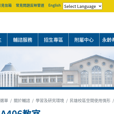
意見信箱
常見問題反映管道
English
生
輔諮服務
招生專區
附屬中心
永齡
選單
關於輔諮
學習及研究環境
民雄校區空間使用情形
A406教室