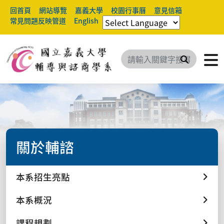
回首頁
網站導覽
嘉義大學
校園行事曆
意見信箱
常見問題反映管道
English
搜尋
關於輔諮
本系招生亮點
本系概況
課程規劃