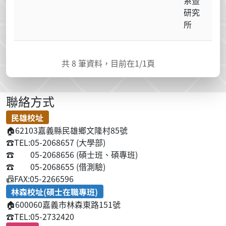
研究
所
共
8
筆資料，目前在
1
/1頁
聯絡方式
民雄校址
🏠
62103嘉義縣民雄鄉文隆村85號
☎️
TEL:05-2068657 (大學部)
☎️
05-2068656 (碩士班、碩專班)
☎️
05-2068655 (借測驗)
📠
FAX:05-2266596
林森校址(碩士在職專班)
🏠
600060嘉義市林森東路151號
☎️
TEL:05-2732420