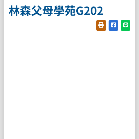
林森父母學苑G202
友善列印(開新視窗
分享至臉書(
分享至