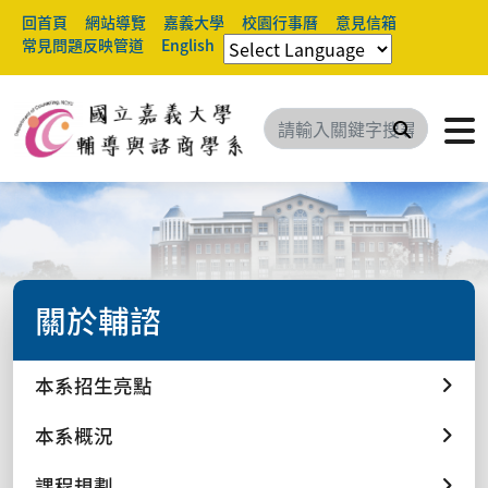
回首頁
網站導覽
嘉義大學
校園行事曆
意見信箱
常見問題反映管道
English
搜尋
關於輔諮
本系招生亮點
本系概況
課程規劃