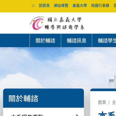
:::
回首頁
網站導覽
嘉義大學
校園行事曆
關於輔諮
輔諮訊息
輔諮學
:::
關於輔諮
首頁
主
本