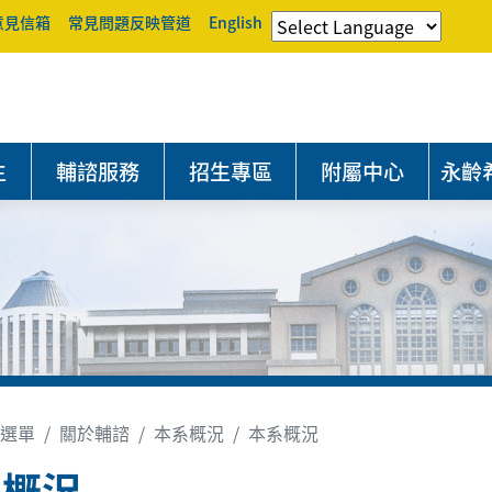
意見信箱
常見問題反映管道
English
生
輔諮服務
招生專區
附屬中心
永齡
選單
關於輔諮
本系概況
本系概況
系概況