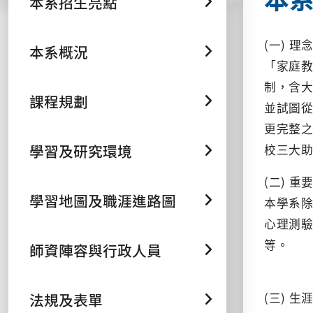
本系招生亮點
(一) 理
本系概況
「家庭教
制，含大
課程規劃
並試圖
更完整
學習及研究環境
校三大
(二) 重
學習地圖及職涯進路圖
本學系
心理測
等。
師資陣容與行政人員
法規及表單
(三) 生