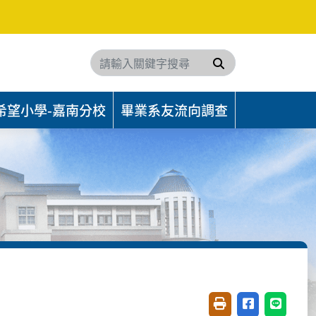
搜尋
希望小學-嘉南分校
畢業系友流向調查
友善列印(開新視窗)
分享至臉書(開
分享至 L