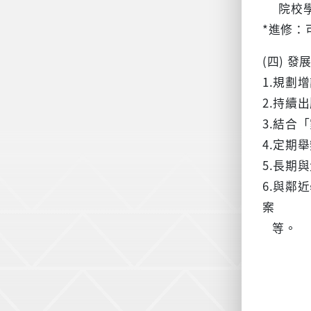
院校學
*進修：
(四) 發
1.規劃
2.持續
3.結合
4.定期
5.長期
6.與鄰
案
等。