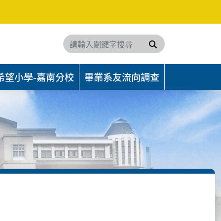
搜尋
希望小學-嘉南分校
畢業系友流向調查