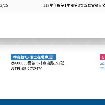
03/25
112學年度第1學期第3次系務會議紀錄1
林森校址(碩士在職專班)
E
🏠
600060嘉義市林森東路151號
✉️
☎️
TEL:05-2732420
✉️