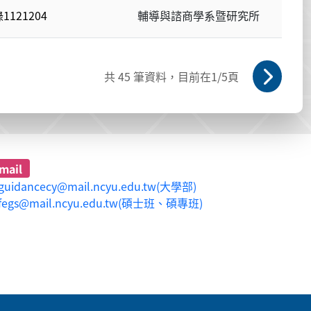
121204
輔導與諮商學系暨研究所
共
45
筆資料，目前在
1
/5頁
mail
guidancecy@mail.ncyu.edu.tw(大學部)
fegs@mail.ncyu.edu.tw(碩士班、碩專班)