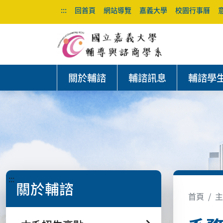
:::
回首頁
網站導覽
嘉義大學
校園行事曆
關於輔諮
輔諮訊息
輔諮學
:::
關於輔諮
首頁
主