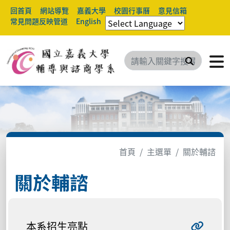
回首頁
網站導覽
嘉義大學
校園行事曆
意見信箱
常見問題反映管道
English
搜尋
首頁
主選單
關於輔諮
關於輔諮
本系招生亮點