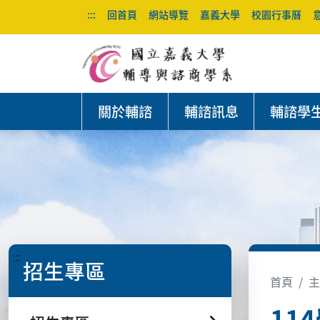
:::
回首頁
網站導覽
嘉義大學
校園行事曆
關於輔諮
輔諮訊息
輔諮學
:::
招生專區
首頁
主
11